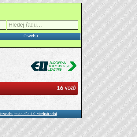
O webu
16 vozů
ezasahujte do díla 4.0 Mezinárodní
.