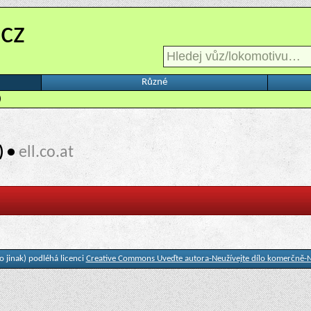
.cz
Různé
)
) •
ell.co.at
 jinak) podléhá licenci
Creative Commons Uveďte autora-Neužívejte dílo komerčně-N