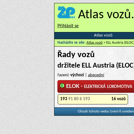
Atlas vozů
Přihlásit se
Atlas vozů
Nacházíte se zde:
Atlas vozů
> ELL Austria (ELOC
Řady vozů
držitele ELL Austria (ELOC
řazení:
výchozí
|
abecední
ELOK - elektrická lokomotiva
193
91 80 6 193
16 vozů
Obsah tohoto webu (není-li uvedeno