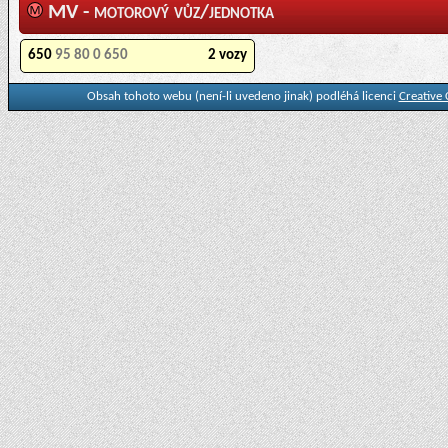
MV - motorový vůz/jednotka
650
95 80 0 650
2 vozy
Obsah tohoto webu (není-li uvedeno jinak) podléhá licenci
Creative