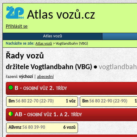
Atlas vozů.cz
Přihlásit se
Atlas vozů
Nacházíte se zde:
Atlas vozů
> Vogtlandbahn (VBG)
Řady vozů
držitele Vogtlandbahn (VBG) •
vogtlandbah
řazení:
výchozí
|
abecední
B - osobní vůz 2. třídy
Bm
56 80 22-70 (22-70)
1 vůz
Bm
56 80 22-90 (22-90)
1
AB - osobní vůz 1. a 2. třídy
ABvmz
56 80 39-90
6 vozů