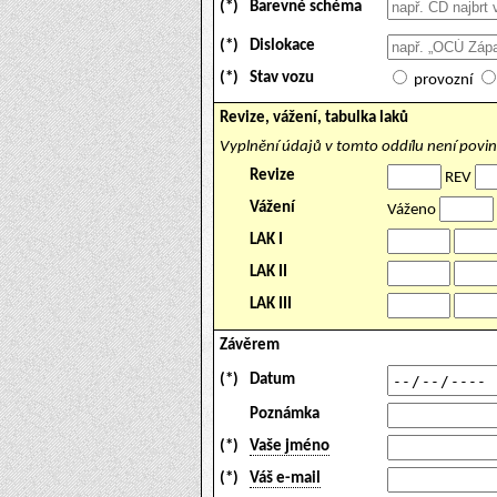
(*)
Barevné schéma
(*)
Dislokace
(*)
Stav vozu
provozní
Revize, vážení, tabulka laků
Vyplnění údajů v tomto oddílu není povi
Revize
REV
Vážení
Váženo
LAK I
LAK II
LAK III
Závěrem
(*)
Datum
Poznámka
(*)
Vaše jméno
(*)
Váš e-mail