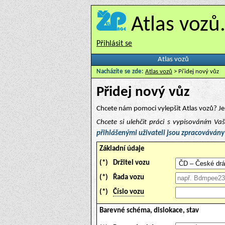
Atlas vozů
Přihlásit se
Atlas vozů
Nacházíte se zde:
Atlas vozů
> Přidej nový vůz
Přidej nový vůz
Chcete nám pomoci vylepšit Atlas vozů? Je 
Chcete si ulehčit práci s vypisováním V
přihlášenými uživateli jsou zpracovávány
Základní údaje
(*)
Držitel vozu
(*)
Řada vozu
(*)
Číslo vozu
Barevné schéma, dislokace, stav