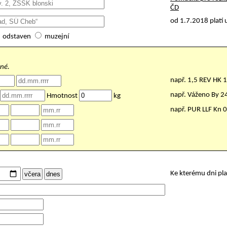
ČD
od 1.7.2018 platí 
odstaven
muzejní
nné.
např. 1,5 REV HK 
např. Váženo By 
Hmotnost
kg
např. PUR LLF Kn 
Ke kterému dni pl