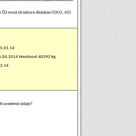
u ČD nová struktura dislokací (OCÚ, SÚ)
15.01.14
24.04.2014 Hmotnost 40392 kg
03.14
atí uvedené údaje?