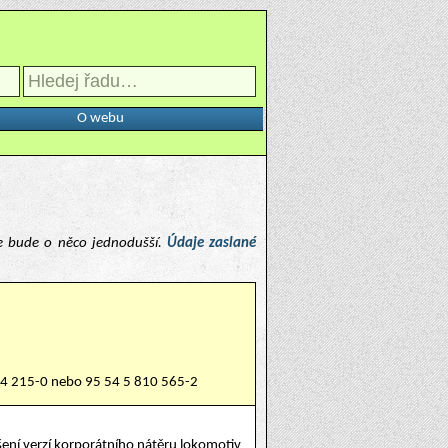
O webu
e bude o něco jednodušší.
Údaje zaslané
44 215-0 nebo 95 54 5 810 565-2
ení verzí korporátního nátěru lokomotiv