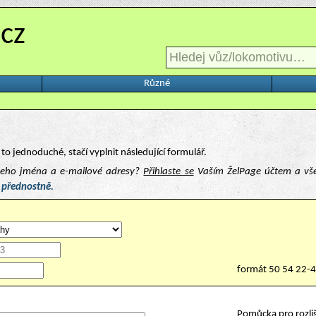
.cz
Různé
to jednoduché, stačí vyplnit následující formulář.
ašeho jména a e-mailové adresy?
Přihlaste se
Vaším ŽelPage účtem a vš
 přednostně.
formát 50 54 22-
Pomůcka pro rozliš