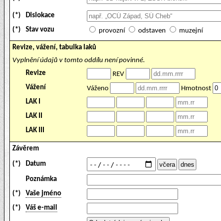
(*)
Dislokace
(*)
Stav vozu
provozní
odstaven
muzejní
Revize, vážení, tabulka laků
Vyplnění údajů v tomto oddílu není povinné.
Revize
REV
Vážení
Váženo
Hmotnost
LAK I
LAK II
LAK III
Závěrem
(*)
Datum
Poznámka
(*)
Vaše jméno
(*)
Váš e-mail