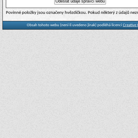
Povinné položky jsou označeny hvězdičkou. Pokud některý z údajů nezn
Obsah tohoto webu (není-li uvedeno jinak) podléhá licenci
Creative