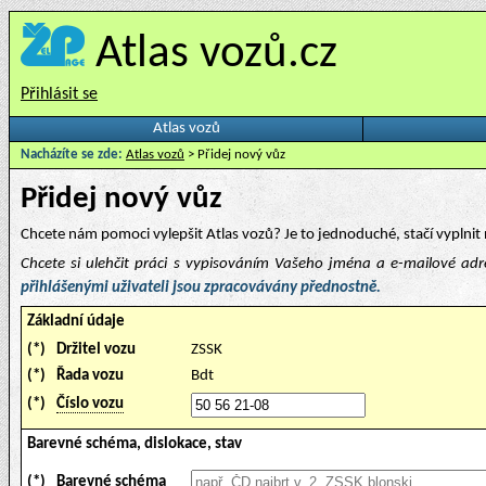
Atlas vozů.cz
Přihlásit se
Atlas vozů
Nacházíte se zde:
Atlas vozů
> Přidej nový vůz
Přidej nový vůz
Chcete nám pomoci vylepšit Atlas vozů? Je to jednoduché, stačí vyplnit 
Chcete si ulehčit práci s vypisováním Vašeho jména a e-mailové ad
přihlášenými uživateli jsou zpracovávány přednostně.
Základní údaje
(*)
Držitel vozu
ZSSK
(*)
Řada vozu
Bdt
(*)
Číslo vozu
Barevné schéma, dislokace, stav
(*)
Barevné schéma