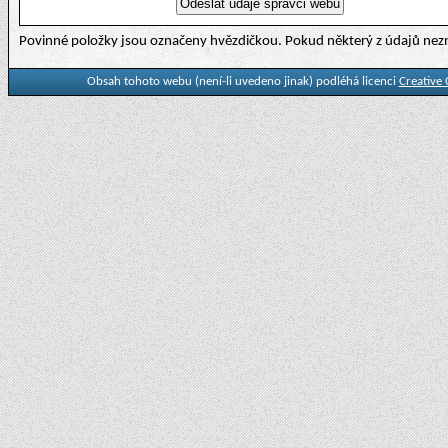
Povinné položky jsou označeny hvězdičkou. Pokud některý z údajů nezn
Obsah tohoto webu (není-li uvedeno jinak) podléhá licenci
Creative