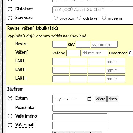
(*)
Dislokace
(*)
Stav vozu
provozní
odstaven
muzejní
Revize, vážení, tabulka laků
Vyplnění údajů v tomto oddílu není povinné.
Revize
REV
Vážení
Váženo
Hmotnost
LAK I
LAK II
LAK III
Závěrem
(*)
Datum
Poznámka
(*)
Vaše jméno
(*)
Váš e-mail