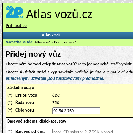
Atlas vozů.cz
Přihlásit se
Atlas vozů
Nacházíte se zde:
Atlas vozů
> Přidej nový vůz
Přidej nový vůz
Chcete nám pomoci vylepšit Atlas vozů? Je to jednoduché, stačí vyplnit 
Chcete si ulehčit práci s vypisováním Vašeho jména a e-mailové ad
přihlášenými uživateli jsou zpracovávány přednostně.
Základní údaje
(*)
Držitel vozu
ČDC
(*)
Řada vozu
750
(*)
Číslo vozu
Barevné schéma, dislokace, stav
(*)
Barevné schéma