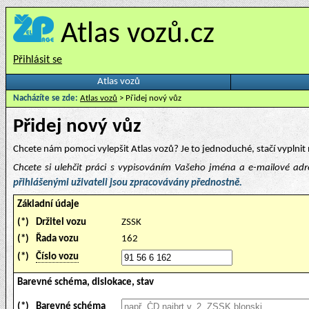
Atlas vozů.cz
Přihlásit se
Atlas vozů
Nacházíte se zde:
Atlas vozů
> Přidej nový vůz
Přidej nový vůz
Chcete nám pomoci vylepšit Atlas vozů? Je to jednoduché, stačí vyplnit 
Chcete si ulehčit práci s vypisováním Vašeho jména a e-mailové ad
přihlášenými uživateli jsou zpracovávány přednostně.
Základní údaje
(*)
Držitel vozu
ZSSK
(*)
Řada vozu
162
(*)
Číslo vozu
Barevné schéma, dislokace, stav
(*)
Barevné schéma