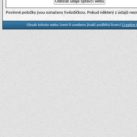
Povinné položky jsou označeny hvězdičkou. Pokud některý z údajů nezn
Obsah tohoto webu (není-li uvedeno jinak) podléhá licenci
Creative