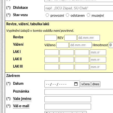
(*)
Dislokace
(*)
Stav vozu
provozní
odstaven
muzejní
Revize, vážení, tabulka laků
Vyplnění údajů v tomto oddílu není povinné.
Revize
REV
Vážení
Váženo
Hmotnost
LAK I
LAK II
LAK III
Závěrem
(*)
Datum
Poznámka
(*)
Vaše jméno
(*)
Váš e-mail