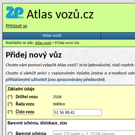
Atlas vozů.cz
Přihlásit se
Atlas vozů
Nacházíte se zde:
Atlas vozů
> Přidej nový vůz
Přidej nový vůz
Chcete nám pomoci vylepšit Atlas vozů? Je to jednoduché, stačí vyplnit 
Chcete si ulehčit práci s vypisováním Vašeho jména a e-mailové ad
přihlášenými uživateli jsou zpracovávány přednostně.
Základní údaje
(*)
Držitel vozu
ZSSK
(*)
Řada vozu
WRRm
(*)
Číslo vozu
Barevné schéma, dislokace, stav
(*)
Barevné schéma