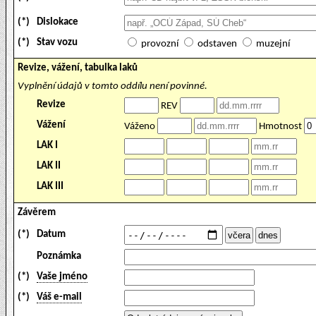
(*)
Dislokace
(*)
Stav vozu
provozní
odstaven
muzejní
Revize, vážení, tabulka laků
Vyplnění údajů v tomto oddílu není povinné.
Revize
REV
Vážení
Váženo
Hmotnost
LAK I
LAK II
LAK III
Závěrem
(*)
Datum
Poznámka
(*)
Vaše jméno
(*)
Váš e-mail