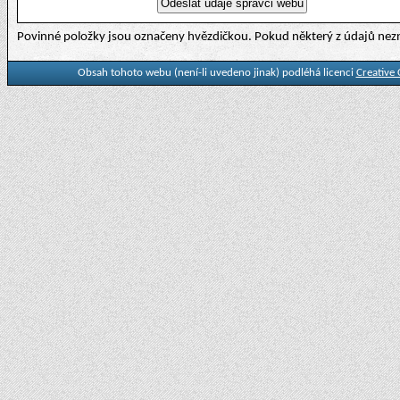
Povinné položky jsou označeny hvězdičkou. Pokud některý z údajů nezn
Obsah tohoto webu (není-li uvedeno jinak) podléhá licenci
Creative