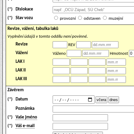
(*)
Dislokace
(*)
Stav vozu
provozní
odstaven
muzejní
Revize, vážení, tabulka laků
Vyplnění údajů v tomto oddílu není povinné.
Revize
REV
Vážení
Váženo
Hmotnost
LAK I
LAK II
LAK III
Závěrem
(*)
Datum
Poznámka
(*)
Vaše jméno
(*)
Váš e-mail