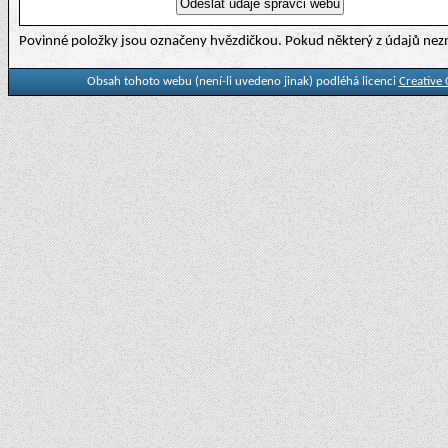
Povinné položky jsou označeny hvězdičkou. Pokud některý z údajů nezn
Obsah tohoto webu (není-li uvedeno jinak) podléhá licenci
Creative