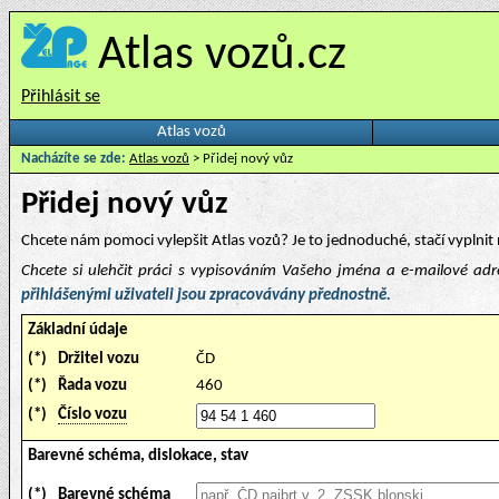
Atlas vozů.cz
Přihlásit se
Atlas vozů
Nacházíte se zde:
Atlas vozů
> Přidej nový vůz
Přidej nový vůz
Chcete nám pomoci vylepšit Atlas vozů? Je to jednoduché, stačí vyplnit 
Chcete si ulehčit práci s vypisováním Vašeho jména a e-mailové ad
přihlášenými uživateli jsou zpracovávány přednostně.
Základní údaje
(*)
Držitel vozu
ČD
(*)
Řada vozu
460
(*)
Číslo vozu
Barevné schéma, dislokace, stav
(*)
Barevné schéma