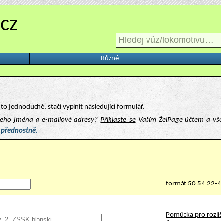
.cz
Různé
to jednoduché, stačí vyplnit následující formulář.
ašeho jména a e-mailové adresy?
Přihlaste se
Vaším ŽelPage účtem a vš
 přednostně.
formát 50 54 22-
Pomůcka pro rozliš