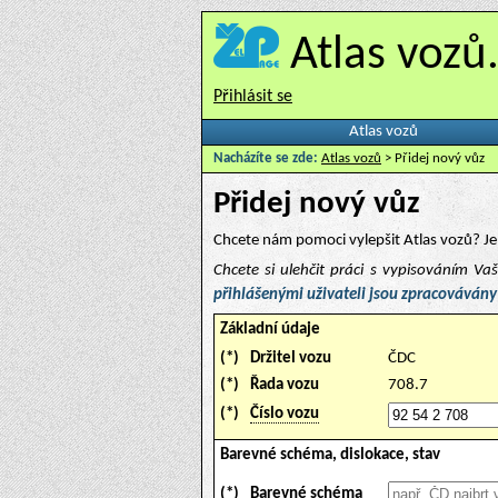
Atlas vozů
Přihlásit se
Atlas vozů
Nacházíte se zde:
Atlas vozů
> Přidej nový vůz
Přidej nový vůz
Chcete nám pomoci vylepšit Atlas vozů? Je 
Chcete si ulehčit práci s vypisováním V
přihlášenými uživateli jsou zpracovávány
Základní údaje
(*)
Držitel vozu
ČDC
(*)
Řada vozu
708.7
(*)
Číslo vozu
Barevné schéma, dislokace, stav
(*)
Barevné schéma