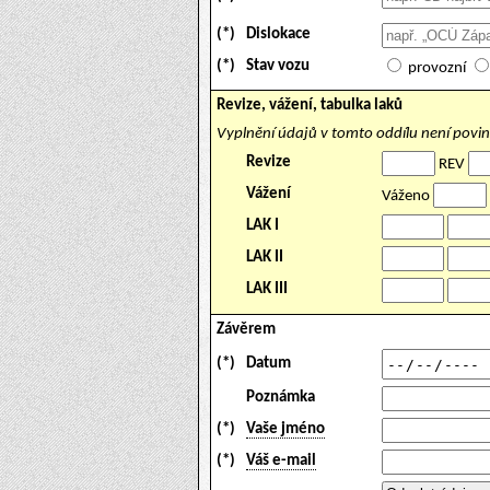
(*)
Dislokace
(*)
Stav vozu
provozní
Revize, vážení, tabulka laků
Vyplnění údajů v tomto oddílu není povi
Revize
REV
Vážení
Váženo
LAK I
LAK II
LAK III
Závěrem
(*)
Datum
Poznámka
(*)
Vaše jméno
(*)
Váš e-mail