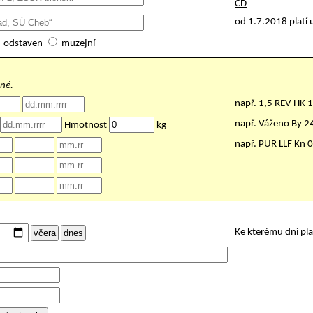
ČD
od 1.7.2018 platí 
odstaven
muzejní
nné.
např. 1,5 REV HK 
např. Váženo By 
Hmotnost
kg
např. PUR LLF Kn 
Ke kterému dni pl