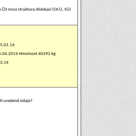
u ČD nová struktura dislokací (OCÚ, SÚ)
15.01.14
24.04.2014 Hmotnost 40392 kg
03.14
atí uvedené údaje?