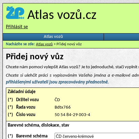
Atlas vozů.cz
Přihlásit se
Atlas vozů
Nacházíte se zde:
Atlas vozů
> Přidej nový vůz
Přidej nový vůz
Chcete nám pomoci vylepšit Atlas vozů? Je to jednoduché, stačí vyplnit 
Chcete si ulehčit práci s vypisováním Vašeho jména a e-mailové ad
přihlášenými uživateli jsou zpracovávány přednostně.
Základní údaje
(*)
Držitel vozu
ČD
(*)
Řada vozu
Bdtx766
(*)
Číslo vozu
50 54 84-29 003-4
Barevné schéma, dislokace, stav
(*)
Barevné schéma