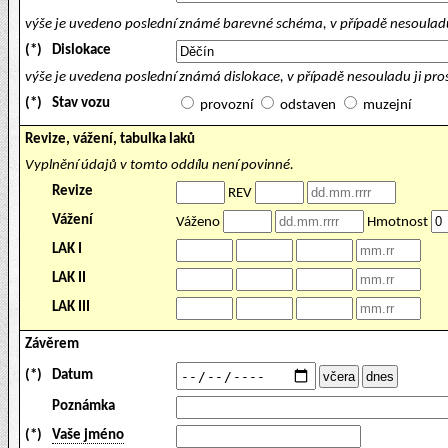
výše je uvedeno poslední známé barevné schéma, v případě nesouladu
(*)
Dislokace
výše je uvedena poslední známá dislokace, v případě nesouladu ji pr
(*)
Stav vozu
provozní
odstaven
muzejní
Revize, vážení, tabulka laků
Vyplnění údajů v tomto oddílu není povinné.
Revize
REV
Vážení
Váženo
Hmotnost
LAK I
LAK II
LAK III
Závěrem
(*)
Datum
Poznámka
(*)
Vaše jméno