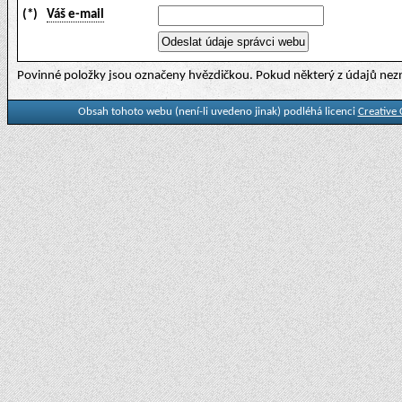
(*)
Váš e-mail
Povinné položky jsou označeny hvězdičkou. Pokud některý z údajů nezn
Obsah tohoto webu (není-li uvedeno jinak) podléhá licenci
Creative