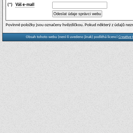
(*)
Váš e-mail
Povinné položky jsou označeny hvězdičkou. Pokud některý z údajů nezn
Obsah tohoto webu (není-li uvedeno jinak) podléhá licenci
Creative