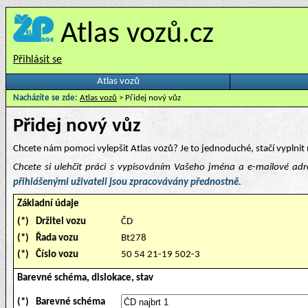
Atlas vozů.cz
Přihlásit se
Atlas vozů
Nacházíte se zde:
Atlas vozů
> Přidej nový vůz
Přidej nový vůz
Chcete nám pomoci vylepšit Atlas vozů? Je to jednoduché, stačí vyplnit 
Chcete si ulehčit práci s vypisováním Vašeho jména a e-mailové ad
přihlášenými uživateli jsou zpracovávány přednostně.
Základní údaje
(*)
Držitel vozu
ČD
(*)
Řada vozu
Bt278
(*)
Číslo vozu
50 54 21-19 502-3
Barevné schéma, dislokace, stav
(*)
Barevné schéma