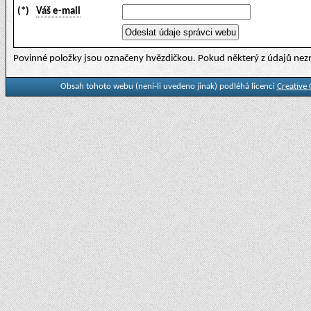
(*)
Váš e-mail
Povinné položky jsou označeny hvězdičkou. Pokud některý z údajů nezn
Obsah tohoto webu (není-li uvedeno jinak) podléhá licenci
Creative