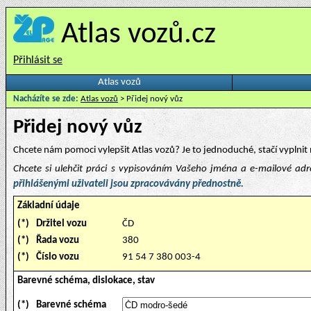
Atlas vozů.cz
Přihlásit se
Atlas vozů
Nacházíte se zde:
Atlas vozů
> Přidej nový vůz
Přidej nový vůz
Chcete nám pomoci vylepšit Atlas vozů? Je to jednoduché, stačí vyplnit 
Chcete si ulehčit práci s vypisováním Vašeho jména a e-mailové ad
přihlášenými uživateli jsou zpracovávány přednostně.
Základní údaje
(*)
Držitel vozu
ČD
(*)
Řada vozu
380
(*)
Číslo vozu
91 54 7 380 003-4
Barevné schéma, dislokace, stav
(*)
Barevné schéma