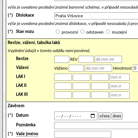
výše je uvedeno poslední známé barevné schéma, v případě nesouladu
(*)
Dislokace
výše je uvedena poslední známá dislokace, v případě nesouladu ji pr
(*)
Stav vozu
provozní
odstaven
muzejní
Revize, vážení, tabulka laků
Vyplnění údajů v tomto oddílu není povinné.
Revize
REV
Vážení
Váženo
Hmotnost
LAK I
LAK II
LAK III
Závěrem
(*)
Datum
Poznámka
(*)
Vaše jméno