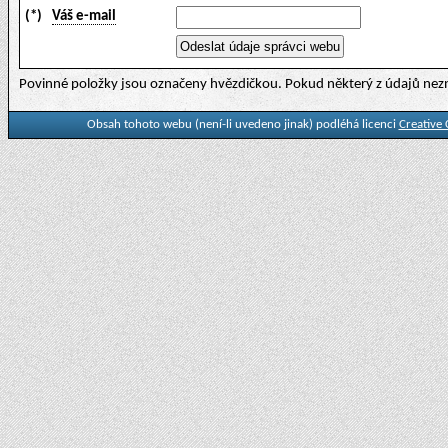
(*)
Váš e-mail
Povinné položky jsou označeny hvězdičkou. Pokud některý z údajů nezn
Obsah tohoto webu (není-li uvedeno jinak) podléhá licenci
Creative