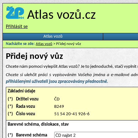
Atlas vozů.cz
Přihlásit se
Atlas vozů
Nacházíte se zde:
Atlas vozů
> Přidej nový vůz
Přidej nový vůz
Chcete nám pomoci vylepšit Atlas vozů? Je to jednoduché, stačí vyplnit 
Chcete si ulehčit práci s vypisováním Vašeho jména a e-mailové ad
přihlášenými uživateli jsou zpracovávány přednostně.
Základní údaje
(*)
Držitel vozu
ČD
(*)
Řada vozu
B249
(*)
Číslo vozu
51 54 20-41 926-6
Barevné schéma, dislokace, stav
(*)
Barevné schéma