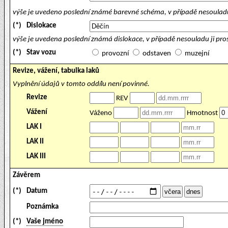
výše je uvedeno poslední známé barevné schéma, v případě nesouladu
(*)
Dislokace
výše je uvedena poslední známá dislokace, v případě nesouladu ji pr
(*)
Stav vozu
provozní
odstaven
muzejní
Revize, vážení, tabulka laků
Vyplnění údajů v tomto oddílu není povinné.
Revize
REV
Vážení
Váženo
Hmotnost
LAK I
LAK II
LAK III
Závěrem
(*)
Datum
Poznámka
(*)
Vaše jméno