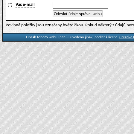
(*)
Váš e-mail
Povinné položky jsou označeny hvězdičkou. Pokud některý z údajů nezn
Obsah tohoto webu (není-li uvedeno jinak) podléhá licenci
Creative