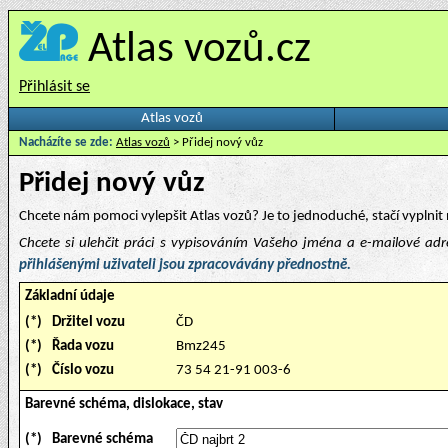
Atlas vozů.cz
Přihlásit se
Atlas vozů
Nacházíte se zde:
Atlas vozů
> Přidej nový vůz
Přidej nový vůz
Chcete nám pomoci vylepšit Atlas vozů? Je to jednoduché, stačí vyplnit 
Chcete si ulehčit práci s vypisováním Vašeho jména a e-mailové ad
přihlášenými uživateli jsou zpracovávány přednostně.
Základní údaje
(*)
Držitel vozu
ČD
(*)
Řada vozu
Bmz245
(*)
Číslo vozu
73 54 21-91 003-6
Barevné schéma, dislokace, stav
(*)
Barevné schéma