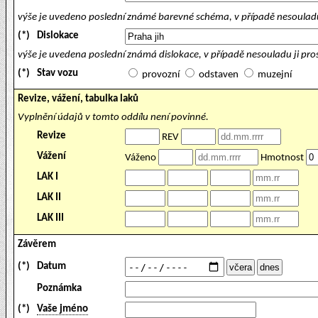
výše je uvedeno poslední známé barevné schéma, v případě nesouladu
(*)
Dislokace
výše je uvedena poslední známá dislokace, v případě nesouladu ji pr
(*)
Stav vozu
provozní
odstaven
muzejní
Revize, vážení, tabulka laků
Vyplnění údajů v tomto oddílu není povinné.
Revize
REV
Vážení
Váženo
Hmotnost
LAK I
LAK II
LAK III
Závěrem
(*)
Datum
Poznámka
(*)
Vaše jméno