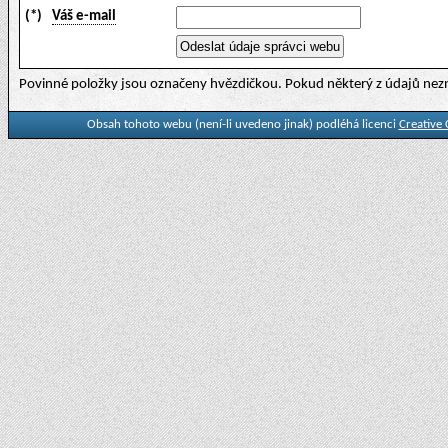
(*)
Váš e-mail
Povinné položky jsou označeny hvězdičkou. Pokud některý z údajů nezn
Obsah tohoto webu (není-li uvedeno jinak) podléhá licenci
Creative