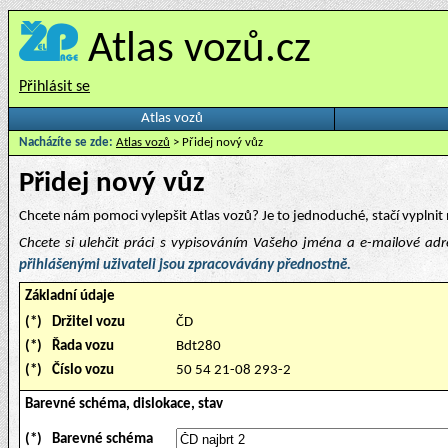
Atlas vozů.cz
Přihlásit se
Atlas vozů
Nacházíte se zde:
Atlas vozů
> Přidej nový vůz
Přidej nový vůz
Chcete nám pomoci vylepšit Atlas vozů? Je to jednoduché, stačí vyplnit 
Chcete si ulehčit práci s vypisováním Vašeho jména a e-mailové ad
přihlášenými uživateli jsou zpracovávány přednostně.
Základní údaje
(*)
Držitel vozu
ČD
(*)
Řada vozu
Bdt280
(*)
Číslo vozu
50 54 21-08 293-2
Barevné schéma, dislokace, stav
(*)
Barevné schéma