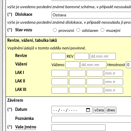
výše je uvedeno poslední známé barevné schéma, v případě nesouladu
(*)
Dislokace
výše je uvedena poslední známá dislokace, v případě nesouladu ji pr
(*)
Stav vozu
provozní
odstaven
muzejní
Revize, vážení, tabulka laků
Vyplnění údajů v tomto oddílu není povinné.
Revize
REV
Vážení
Váženo
Hmotnost
LAK I
LAK II
LAK III
Závěrem
(*)
Datum
Poznámka
(*)
Vaše jméno