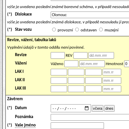
výše je uvedeno poslední známé barevné schéma, v případě nesouladu
(*)
Dislokace
výše je uvedena poslední známá dislokace, v případě nesouladu ji pr
(*)
Stav vozu
provozní
odstaven
muzejní
Revize, vážení, tabulka laků
Vyplnění údajů v tomto oddílu není povinné.
Revize
REV
Vážení
Váženo
Hmotnost
LAK I
LAK II
LAK III
Závěrem
(*)
Datum
Poznámka
(*)
Vaše jméno