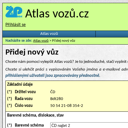
Atlas vozů.cz
Přihlásit se
Atlas vozů
Nacházíte se zde:
Atlas vozů
> Přidej nový vůz
Přidej nový vůz
Chcete nám pomoci vylepšit Atlas vozů? Je to jednoduché, stačí vyplnit 
Chcete si ulehčit práci s vypisováním Vašeho jména a e-mailové ad
přihlášenými uživateli jsou zpracovávány přednostně.
Základní údaje
(*)
Držitel vozu
ČD
(*)
Řada vozu
Bdt280
(*)
Číslo vozu
50 54 21-08 354-2
Barevné schéma, dislokace, stav
(*)
Barevné schéma