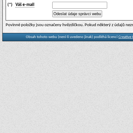
(*)
Váš e-mail
Povinné položky jsou označeny hvězdičkou. Pokud některý z údajů nezn
Obsah tohoto webu (není-li uvedeno jinak) podléhá licenci
Creative