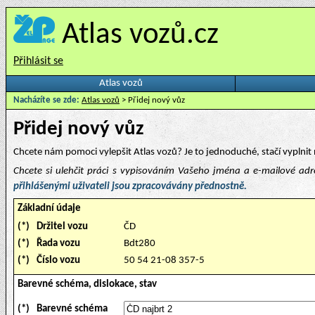
Atlas vozů.cz
Přihlásit se
Atlas vozů
Nacházíte se zde:
Atlas vozů
> Přidej nový vůz
Přidej nový vůz
Chcete nám pomoci vylepšit Atlas vozů? Je to jednoduché, stačí vyplnit 
Chcete si ulehčit práci s vypisováním Vašeho jména a e-mailové ad
přihlášenými uživateli jsou zpracovávány přednostně.
Základní údaje
(*)
Držitel vozu
ČD
(*)
Řada vozu
Bdt280
(*)
Číslo vozu
50 54 21-08 357-5
Barevné schéma, dislokace, stav
(*)
Barevné schéma