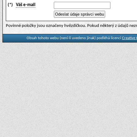
(*)
Váš e-mail
Povinné položky jsou označeny hvězdičkou. Pokud některý z údajů nezn
Obsah tohoto webu (není-li uvedeno jinak) podléhá licenci
Creative