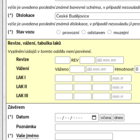
výše je uvedeno poslední známé barevné schéma, v případě nesouladu
(*)
Dislokace
výše je uvedena poslední známá dislokace, v případě nesouladu ji pr
(*)
Stav vozu
provozní
odstaven
muzejní
Revize, vážení, tabulka laků
Vyplnění údajů v tomto oddílu není povinné.
Revize
REV
Vážení
Váženo
Hmotnost
LAK I
LAK II
LAK III
Závěrem
(*)
Datum
Poznámka
(*)
Vaše jméno