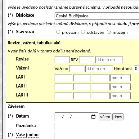
výše je uvedeno poslední známé barevné schéma, v případě nesouladu
(*)
Dislokace
výše je uvedena poslední známá dislokace, v případě nesouladu ji pr
(*)
Stav vozu
provozní
odstaven
muzejní
Revize, vážení, tabulka laků
Vyplnění údajů v tomto oddílu není povinné.
Revize
REV
Vážení
Váženo
Hmotnost
LAK I
LAK II
LAK III
Závěrem
(*)
Datum
Poznámka
(*)
Vaše jméno