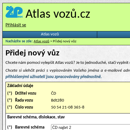
Atlas vozů.cz
Přihlásit se
Atlas vozů
Nacházíte se zde:
Atlas vozů
> Přidej nový vůz
Přidej nový vůz
Chcete nám pomoci vylepšit Atlas vozů? Je to jednoduché, stačí vyplnit 
Chcete si ulehčit práci s vypisováním Vašeho jména a e-mailové ad
přihlášenými uživateli jsou zpracovávány přednostně.
Základní údaje
(*)
Držitel vozu
ČD
(*)
Řada vozu
Bdt280
(*)
Číslo vozu
50 54 21-08 365-8
Barevné schéma, dislokace, stav
(*)
Barevné schéma