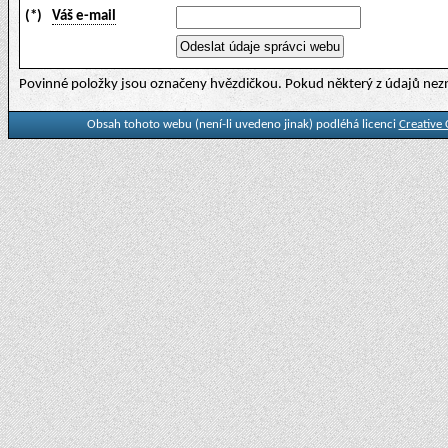
(*)
Váš e-mail
Povinné položky jsou označeny hvězdičkou. Pokud některý z údajů nezn
Obsah tohoto webu (není-li uvedeno jinak) podléhá licenci
Creative