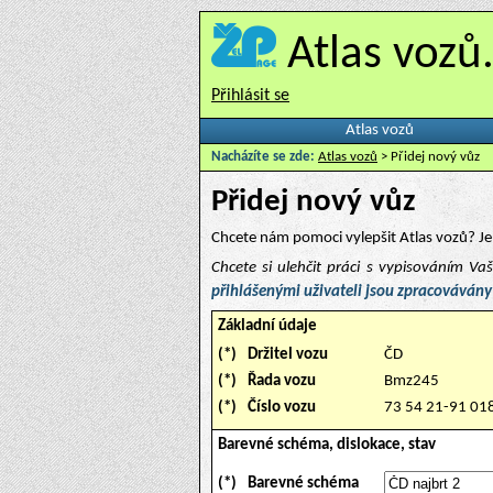
Atlas vozů
Přihlásit se
Atlas vozů
Nacházíte se zde:
Atlas vozů
> Přidej nový vůz
Přidej nový vůz
Chcete nám pomoci vylepšit Atlas vozů? Je 
Chcete si ulehčit práci s vypisováním V
přihlášenými uživateli jsou zpracovávány
Základní údaje
(*)
Držitel vozu
ČD
(*)
Řada vozu
Bmz245
(*)
Číslo vozu
73 54 21-91 01
Barevné schéma, dislokace, stav
(*)
Barevné schéma