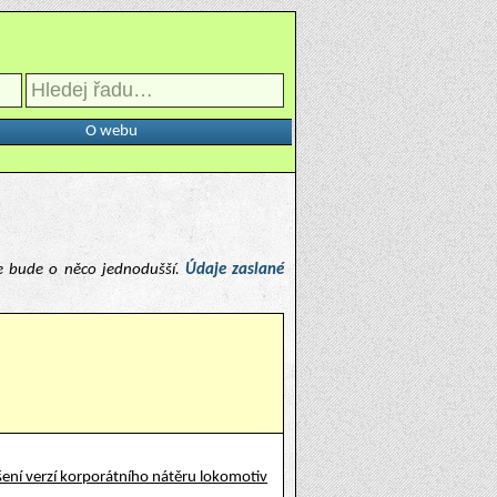
O webu
e bude o něco jednodušší.
Údaje zaslané
ení verzí korporátního nátěru lokomotiv