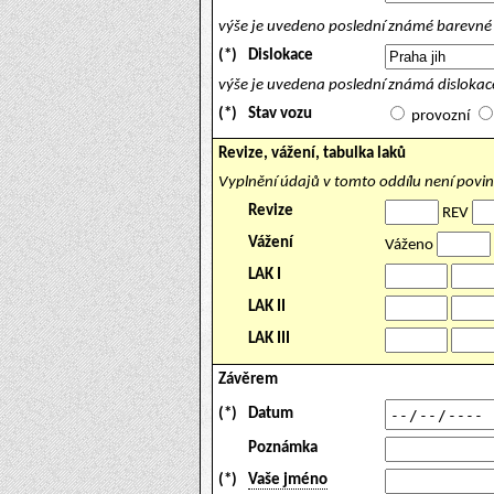
výše je uvedeno poslední známé barevné 
(*)
Dislokace
výše je uvedena poslední známá dislokace
(*)
Stav vozu
provozní
Revize, vážení, tabulka laků
Vyplnění údajů v tomto oddílu není povi
Revize
REV
Vážení
Váženo
LAK I
LAK II
LAK III
Závěrem
(*)
Datum
Poznámka
(*)
Vaše jméno