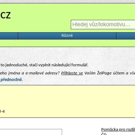
.cz
Různé
to jednoduché, stačí vyplnit následující formulář.
ašeho jména a e-mailové adresy?
Přihlaste se
Vaším ŽelPage účtem a vš
 přednostně.
8-4
Pomůcka pro rozliš