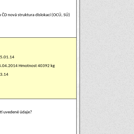
u ČD nová struktura dislokací (OCÚ, SÚ)
15.01.14
24.04.2014 Hmotnost 40392 kg
03.14
atí uvedené údaje?