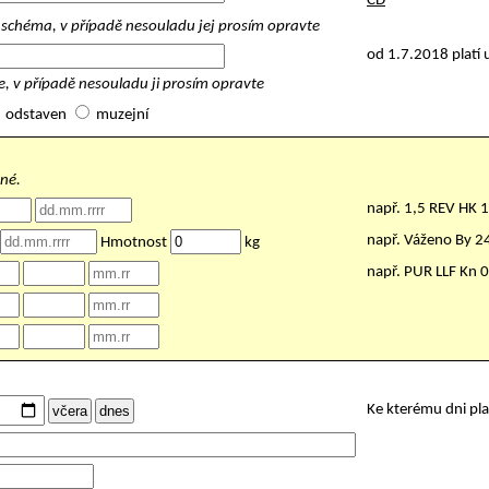
ČD
schéma, v případě nesouladu jej prosím opravte
od 1.7.2018 platí 
, v případě nesouladu ji prosím opravte
odstaven
muzejní
nné.
např. 1,5 REV HK 
např. Váženo By 
Hmotnost
kg
např. PUR LLF Kn 
Ke kterému dni pl