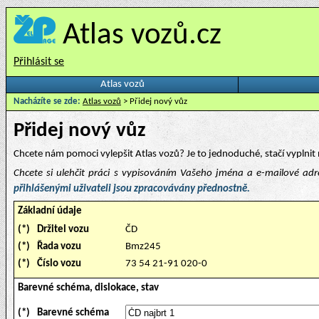
Atlas vozů.cz
Přihlásit se
Atlas vozů
Nacházíte se zde:
Atlas vozů
> Přidej nový vůz
Přidej nový vůz
Chcete nám pomoci vylepšit Atlas vozů? Je to jednoduché, stačí vyplnit 
Chcete si ulehčit práci s vypisováním Vašeho jména a e-mailové ad
přihlášenými uživateli jsou zpracovávány přednostně.
Základní údaje
(*)
Držitel vozu
ČD
(*)
Řada vozu
Bmz245
(*)
Číslo vozu
73 54 21-91 020-0
Barevné schéma, dislokace, stav
(*)
Barevné schéma