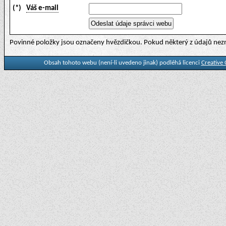
(*)
Váš e-mail
Povinné položky jsou označeny hvězdičkou. Pokud některý z údajů nezn
Obsah tohoto webu (není-li uvedeno jinak) podléhá licenci
Creative