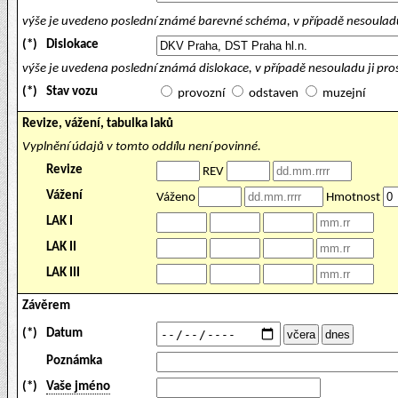
výše je uvedeno poslední známé barevné schéma, v případě nesouladu
(*)
Dislokace
výše je uvedena poslední známá dislokace, v případě nesouladu ji pr
(*)
Stav vozu
provozní
odstaven
muzejní
Revize, vážení, tabulka laků
Vyplnění údajů v tomto oddílu není povinné.
Revize
REV
Vážení
Váženo
Hmotnost
LAK I
LAK II
LAK III
Závěrem
(*)
Datum
Poznámka
(*)
Vaše jméno