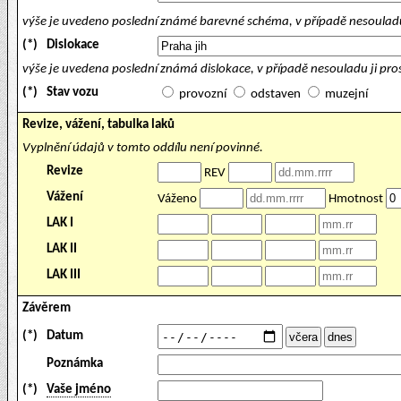
výše je uvedeno poslední známé barevné schéma, v případě nesouladu
(*)
Dislokace
výše je uvedena poslední známá dislokace, v případě nesouladu ji pr
(*)
Stav vozu
provozní
odstaven
muzejní
Revize, vážení, tabulka laků
Vyplnění údajů v tomto oddílu není povinné.
Revize
REV
Vážení
Váženo
Hmotnost
LAK I
LAK II
LAK III
Závěrem
(*)
Datum
Poznámka
(*)
Vaše jméno