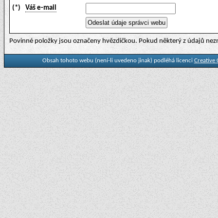
(*)
Váš e-mail
Povinné položky jsou označeny hvězdičkou. Pokud některý z údajů nezn
Obsah tohoto webu (není-li uvedeno jinak) podléhá licenci
Creative