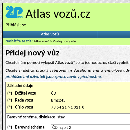
Atlas vozů.cz
Přihlásit se
Atlas vozů
Nacházíte se zde:
Atlas vozů
> Přidej nový vůz
Přidej nový vůz
Chcete nám pomoci vylepšit Atlas vozů? Je to jednoduché, stačí vyplnit 
Chcete si ulehčit práci s vypisováním Vašeho jména a e-mailové ad
přihlášenými uživateli jsou zpracovávány přednostně.
Základní údaje
(*)
Držitel vozu
ČD
(*)
Řada vozu
Bmz245
(*)
Číslo vozu
73 54 21-91 021-8
Barevné schéma, dislokace, stav
(*)
Barevné schéma