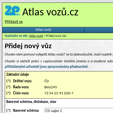
Atlas vozů.cz
Přihlásit se
Atlas vozů
Nacházíte se zde:
Atlas vozů
> Přidej nový vůz
Přidej nový vůz
Chcete nám pomoci vylepšit Atlas vozů? Je to jednoduché, stačí vyplnit 
Chcete si ulehčit práci s vypisováním Vašeho jména a e-mailové ad
přihlášenými uživateli jsou zpracovávány přednostně.
Základní údaje
(*)
Držitel vozu
ČD
(*)
Řada vozu
Bmz245
(*)
Číslo vozu
73 54 21-91 026-7
Barevné schéma, dislokace, stav
(*)
Barevné schéma