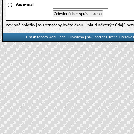
(*)
Váš e-mail
Povinné položky jsou označeny hvězdičkou. Pokud některý z údajů nezn
Obsah tohoto webu (není-li uvedeno jinak) podléhá licenci
Creative