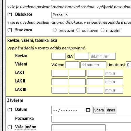
výše je uvedeno poslední známé barevné schéma, v případě nesouladu
(*)
Dislokace
výše je uvedena poslední známá dislokace, v případě nesouladu ji pr
(*)
Stav vozu
provozní
odstaven
muzejní
Revize, vážení, tabulka laků
Vyplnění údajů v tomto oddílu není povinné.
Revize
REV
Vážení
Váženo
Hmotnost
LAK I
LAK II
LAK III
Závěrem
(*)
Datum
Poznámka
(*)
Vaše jméno