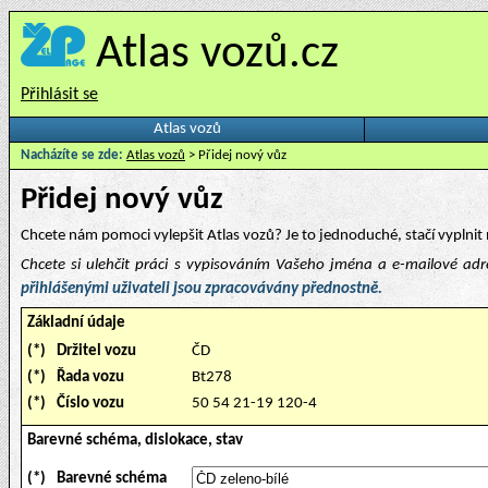
Atlas vozů.cz
Přihlásit se
Atlas vozů
Nacházíte se zde:
Atlas vozů
> Přidej nový vůz
Přidej nový vůz
Chcete nám pomoci vylepšit Atlas vozů? Je to jednoduché, stačí vyplnit 
Chcete si ulehčit práci s vypisováním Vašeho jména a e-mailové ad
přihlášenými uživateli jsou zpracovávány přednostně.
Základní údaje
(*)
Držitel vozu
ČD
(*)
Řada vozu
Bt278
(*)
Číslo vozu
50 54 21-19 120-4
Barevné schéma, dislokace, stav
(*)
Barevné schéma