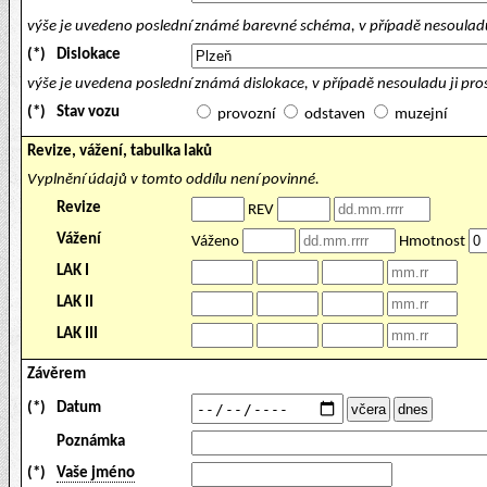
výše je uvedeno poslední známé barevné schéma, v případě nesouladu
(*)
Dislokace
výše je uvedena poslední známá dislokace, v případě nesouladu ji pr
(*)
Stav vozu
provozní
odstaven
muzejní
Revize, vážení, tabulka laků
Vyplnění údajů v tomto oddílu není povinné.
Revize
REV
Vážení
Váženo
Hmotnost
LAK I
LAK II
LAK III
Závěrem
(*)
Datum
Poznámka
(*)
Vaše jméno