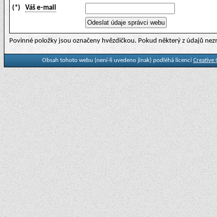
(*)
Váš e-mail
Povinné položky jsou označeny hvězdičkou. Pokud některý z údajů nezn
Obsah tohoto webu (není-li uvedeno jinak) podléhá licenci
Creative