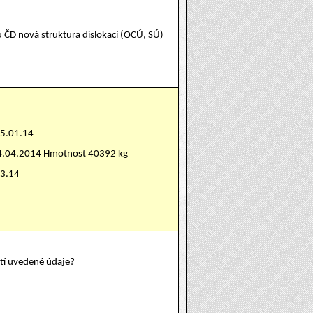
u ČD nová struktura dislokací (OCÚ, SÚ)
15.01.14
24.04.2014 Hmotnost 40392 kg
03.14
atí uvedené údaje?