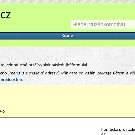
.cz
Různé
to jednoduché, stačí vyplnit následující formulář.
ašeho jména a e-mailové adresy?
Přihlaste se
Vaším ŽelPage účtem a vš
 přednostně.
8-6
Pomůcka pro rozliš