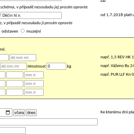
ČD
schéma, v případě nesouladu jej prosím opravte
od 1.7.2018 platí 
, v případě nesouladu ji prosím opravte
odstaven
muzejní
nné.
např. 1,5 REV HK 
např. Váženo By 
Hmotnost
kg
např. PUR LLF Kn 
Ke kterému dni pl