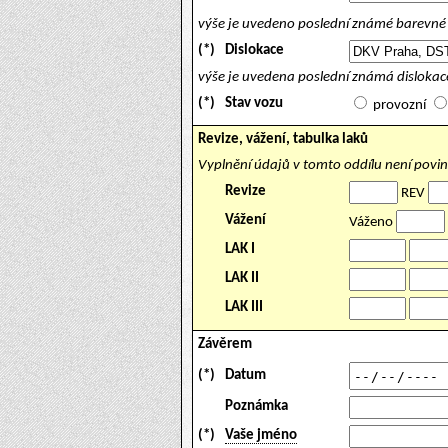
výše je uvedeno poslední známé barevné 
(*)
Dislokace
výše je uvedena poslední známá dislokace
(*)
Stav vozu
provozní
Revize, vážení, tabulka laků
Vyplnění údajů v tomto oddílu není povi
Revize
REV
Vážení
Váženo
LAK I
LAK II
LAK III
Závěrem
(*)
Datum
Poznámka
(*)
Vaše jméno