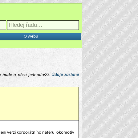
O webu
e bude o něco jednodušší.
Údaje zaslané
ení verzí korporátního nátěru lokomotiv