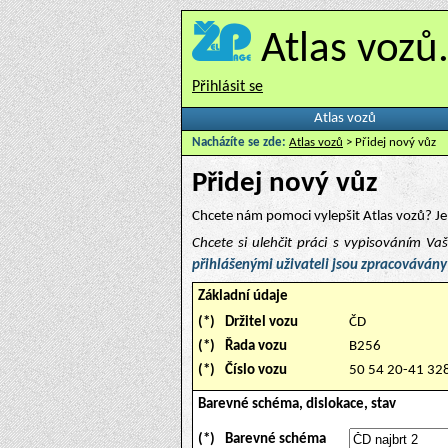
Atlas vozů
Přihlásit se
Atlas vozů
Nacházíte se zde:
Atlas vozů
> Přidej nový vůz
Přidej nový vůz
Chcete nám pomoci vylepšit Atlas vozů? Je 
Chcete si ulehčit práci s vypisováním V
přihlášenými uživateli jsou zpracovávány
Základní údaje
(*)
Držitel vozu
ČD
(*)
Řada vozu
B256
(*)
Číslo vozu
50 54 20-41 32
Barevné schéma, dislokace, stav
(*)
Barevné schéma