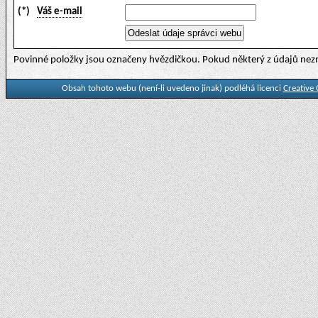
(*)
Váš e-mail
Povinné položky jsou označeny hvězdičkou. Pokud některý z údajů nezn
Obsah tohoto webu (není-li uvedeno jinak) podléhá licenci
Creative