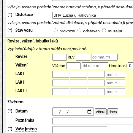
výše je uvedeno poslední známé barevné schéma, v případě nesouladu
(*)
Dislokace
výše je uvedena poslední známá dislokace, v případě nesouladu ji pr
(*)
Stav vozu
provozní
odstaven
muzejní
Revize, vážení, tabulka laků
Vyplnění údajů v tomto oddílu není povinné.
Revize
REV
Vážení
Váženo
Hmotnost
LAK I
LAK II
LAK III
Závěrem
(*)
Datum
Poznámka
(*)
Vaše jméno