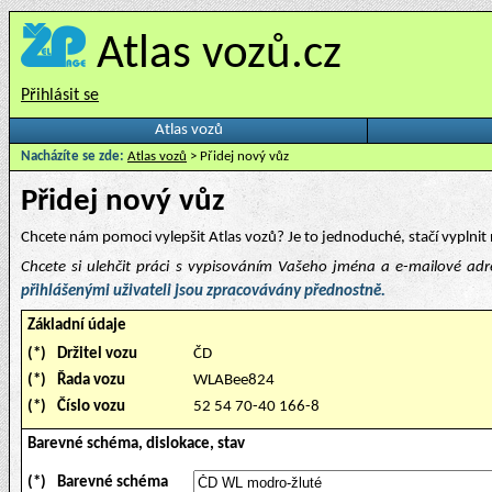
Atlas vozů.cz
Přihlásit se
Atlas vozů
Nacházíte se zde:
Atlas vozů
> Přidej nový vůz
Přidej nový vůz
Chcete nám pomoci vylepšit Atlas vozů? Je to jednoduché, stačí vyplnit 
Chcete si ulehčit práci s vypisováním Vašeho jména a e-mailové ad
přihlášenými uživateli jsou zpracovávány přednostně.
Základní údaje
(*)
Držitel vozu
ČD
(*)
Řada vozu
WLABee824
(*)
Číslo vozu
52 54 70-40 166-8
Barevné schéma, dislokace, stav
(*)
Barevné schéma