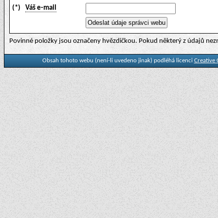
(*)
Váš e-mail
Povinné položky jsou označeny hvězdičkou. Pokud některý z údajů nezn
Obsah tohoto webu (není-li uvedeno jinak) podléhá licenci
Creative