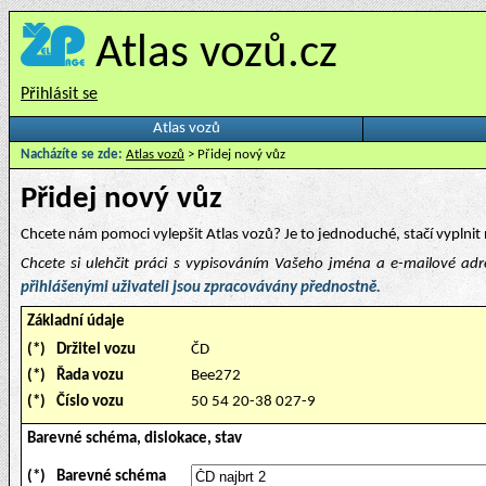
Atlas vozů.cz
Přihlásit se
Atlas vozů
Nacházíte se zde:
Atlas vozů
> Přidej nový vůz
Přidej nový vůz
Chcete nám pomoci vylepšit Atlas vozů? Je to jednoduché, stačí vyplnit 
Chcete si ulehčit práci s vypisováním Vašeho jména a e-mailové ad
přihlášenými uživateli jsou zpracovávány přednostně.
Základní údaje
(*)
Držitel vozu
ČD
(*)
Řada vozu
Bee272
(*)
Číslo vozu
50 54 20-38 027-9
Barevné schéma, dislokace, stav
(*)
Barevné schéma