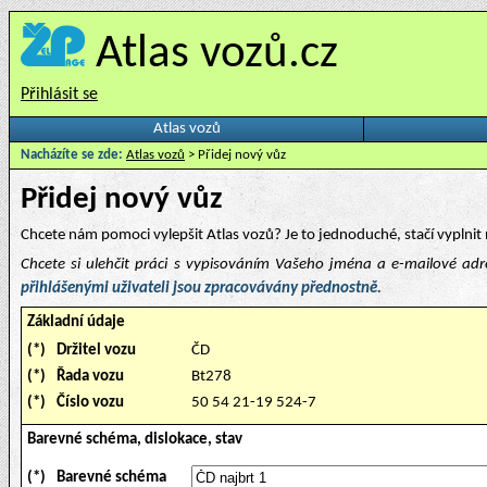
Atlas vozů.cz
Přihlásit se
Atlas vozů
Nacházíte se zde:
Atlas vozů
> Přidej nový vůz
Přidej nový vůz
Chcete nám pomoci vylepšit Atlas vozů? Je to jednoduché, stačí vyplnit 
Chcete si ulehčit práci s vypisováním Vašeho jména a e-mailové ad
přihlášenými uživateli jsou zpracovávány přednostně.
Základní údaje
(*)
Držitel vozu
ČD
(*)
Řada vozu
Bt278
(*)
Číslo vozu
50 54 21-19 524-7
Barevné schéma, dislokace, stav
(*)
Barevné schéma