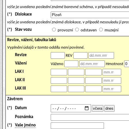
výše je uvedeno poslední známé barevné schéma, v případě nesouladu
(*)
Dislokace
výše je uvedena poslední známá dislokace, v případě nesouladu ji pr
(*)
Stav vozu
provozní
odstaven
muzejní
Revize, vážení, tabulka laků
Vyplnění údajů v tomto oddílu není povinné.
Revize
REV
Vážení
Váženo
Hmotnost
LAK I
LAK II
LAK III
Závěrem
(*)
Datum
Poznámka
(*)
Vaše jméno