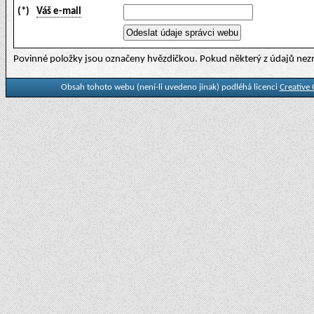
(*)
Váš e-mail
Povinné položky jsou označeny hvězdičkou. Pokud některý z údajů nezn
Obsah tohoto webu (není-li uvedeno jinak) podléhá licenci
Creative