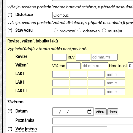
výše je uvedeno poslední známé barevné schéma, v případě nesouladu
(*)
Dislokace
výše je uvedena poslední známá dislokace, v případě nesouladu ji pr
(*)
Stav vozu
provozní
odstaven
muzejní
Revize, vážení, tabulka laků
Vyplnění údajů v tomto oddílu není povinné.
Revize
REV
Vážení
Váženo
Hmotnost
LAK I
LAK II
LAK III
Závěrem
(*)
Datum
Poznámka
(*)
Vaše jméno