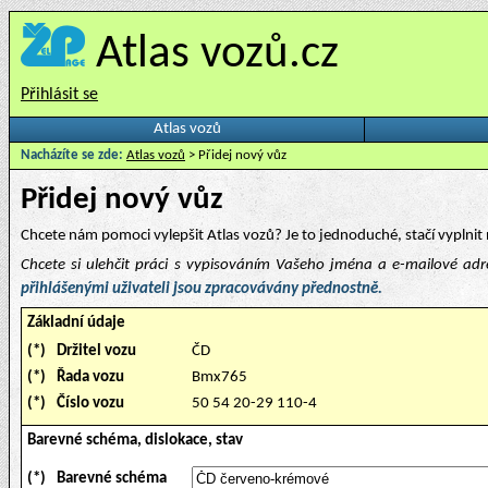
Atlas vozů.cz
Přihlásit se
Atlas vozů
Nacházíte se zde:
Atlas vozů
> Přidej nový vůz
Přidej nový vůz
Chcete nám pomoci vylepšit Atlas vozů? Je to jednoduché, stačí vyplnit 
Chcete si ulehčit práci s vypisováním Vašeho jména a e-mailové ad
přihlášenými uživateli jsou zpracovávány přednostně.
Základní údaje
(*)
Držitel vozu
ČD
(*)
Řada vozu
Bmx765
(*)
Číslo vozu
50 54 20-29 110-4
Barevné schéma, dislokace, stav
(*)
Barevné schéma