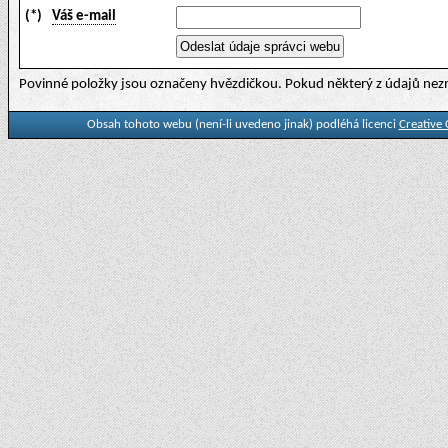
(*)
Váš e-mail
Povinné položky jsou označeny hvězdičkou. Pokud některý z údajů nezn
Obsah tohoto webu (není-li uvedeno jinak) podléhá licenci
Creative