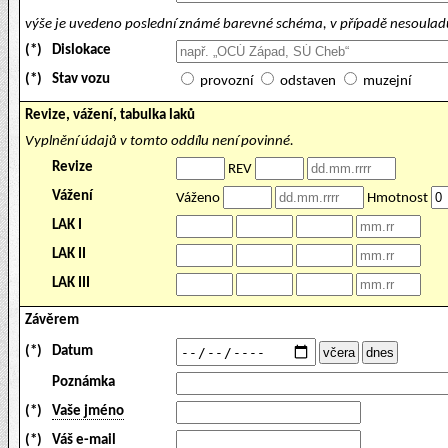
výše je uvedeno poslední známé barevné schéma, v případě nesouladu
(*)
Dislokace
(*)
Stav vozu
provozní
odstaven
muzejní
Revize, vážení, tabulka laků
Vyplnění údajů v tomto oddílu není povinné.
Revize
REV
Vážení
Váženo
Hmotnost
LAK I
LAK II
LAK III
Závěrem
(*)
Datum
Poznámka
(*)
Vaše jméno
(*)
Váš e-mail