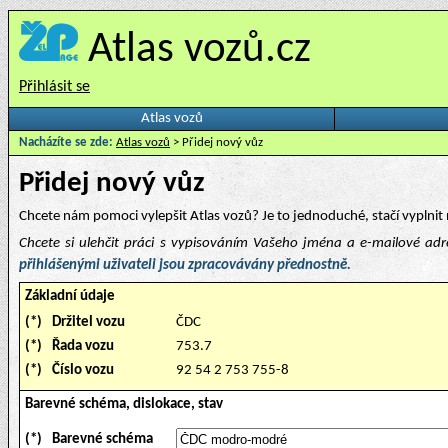
Atlas vozů.cz
Přihlásit se
Atlas vozů
Nacházíte se zde:
Atlas vozů
> Přidej nový vůz
Přidej nový vůz
Chcete nám pomoci vylepšit Atlas vozů? Je to jednoduché, stačí vyplnit 
Chcete si ulehčit práci s vypisováním Vašeho jména a e-mailové ad
přihlášenými uživateli jsou zpracovávány přednostně.
Základní údaje
(*)
Držitel vozu
ČDC
(*)
Řada vozu
753.7
(*)
Číslo vozu
92 54 2 753 755-8
Barevné schéma, dislokace, stav
(*)
Barevné schéma