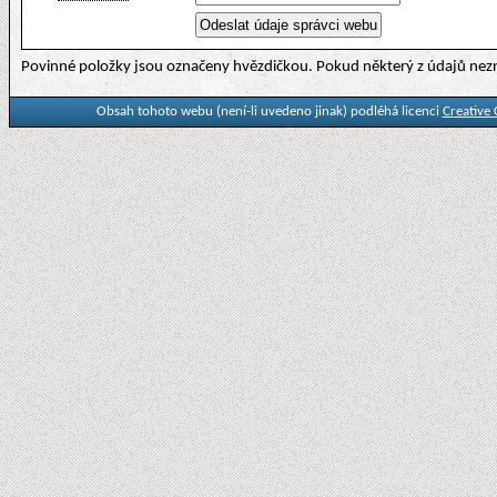
Povinné položky jsou označeny hvězdičkou. Pokud některý z údajů nezn
Obsah tohoto webu (není-li uvedeno jinak) podléhá licenci
Creative