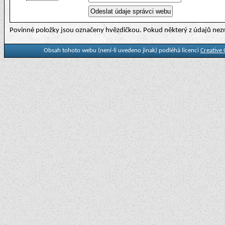
Povinné položky jsou označeny hvězdičkou. Pokud některý z údajů nezn
Obsah tohoto webu (není-li uvedeno jinak) podléhá licenci
Creative