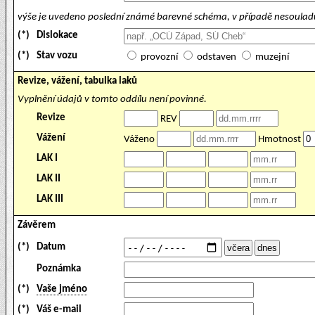
výše je uvedeno poslední známé barevné schéma, v případě nesouladu
(*)
Dislokace
(*)
Stav vozu
provozní
odstaven
muzejní
Revize, vážení, tabulka laků
Vyplnění údajů v tomto oddílu není povinné.
Revize
REV
Vážení
Váženo
Hmotnost
LAK I
LAK II
LAK III
Závěrem
(*)
Datum
Poznámka
(*)
Vaše jméno
(*)
Váš e-mail