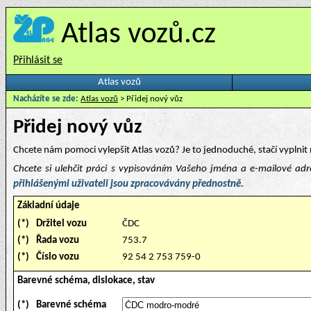
Atlas vozů.cz
Přihlásit se
Atlas vozů
Nacházíte se zde:
Atlas vozů
> Přidej nový vůz
Přidej nový vůz
Chcete nám pomoci vylepšit Atlas vozů? Je to jednoduché, stačí vyplnit 
Chcete si ulehčit práci s vypisováním Vašeho jména a e-mailové ad
přihlášenými uživateli jsou zpracovávány přednostně.
Základní údaje
(*)
Držitel vozu
ČDC
(*)
Řada vozu
753.7
(*)
Číslo vozu
92 54 2 753 759-0
Barevné schéma, dislokace, stav
(*)
Barevné schéma