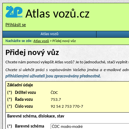
Atlas vozů.cz
Přihlásit se
Atlas vozů
Nacházíte se zde:
Atlas vozů
> Přidej nový vůz
Přidej nový vůz
Chcete nám pomoci vylepšit Atlas vozů? Je to jednoduché, stačí vyplnit 
Chcete si ulehčit práci s vypisováním Vašeho jména a e-mailové ad
přihlášenými uživateli jsou zpracovávány přednostně.
Základní údaje
(*)
Držitel vozu
ČDC
(*)
Řada vozu
753.7
(*)
Číslo vozu
92 54 2 753 770-7
Barevné schéma, dislokace, stav
(*)
Barevné schéma