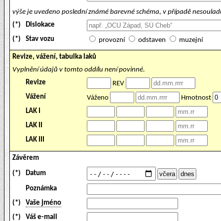
výše je uvedeno poslední známé barevné schéma, v případě nesouladu
(*)
Dislokace
(*)
Stav vozu
provozní
odstaven
muzejní
Revize, vážení, tabulka laků
Vyplnění údajů v tomto oddílu není povinné.
Revize
REV
Vážení
Váženo
Hmotnost
LAK I
LAK II
LAK III
Závěrem
(*)
Datum
Poznámka
(*)
Vaše jméno
(*)
Váš e-mail