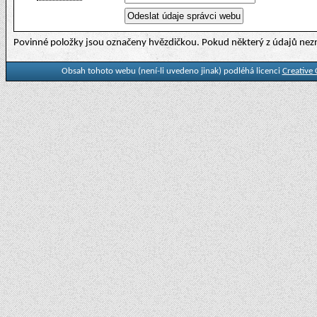
Povinné položky jsou označeny hvězdičkou. Pokud některý z údajů nezn
Obsah tohoto webu (není-li uvedeno jinak) podléhá licenci
Creative