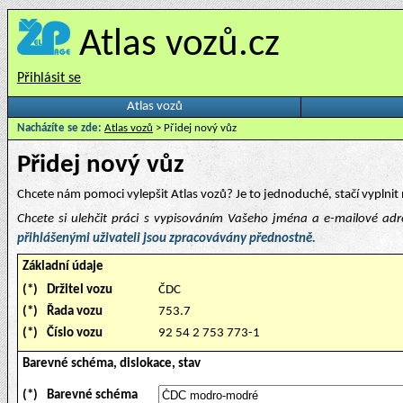
Atlas vozů.cz
Přihlásit se
Atlas vozů
Nacházíte se zde:
Atlas vozů
> Přidej nový vůz
Přidej nový vůz
Chcete nám pomoci vylepšit Atlas vozů? Je to jednoduché, stačí vyplnit 
Chcete si ulehčit práci s vypisováním Vašeho jména a e-mailové ad
přihlášenými uživateli jsou zpracovávány přednostně.
Základní údaje
(*)
Držitel vozu
ČDC
(*)
Řada vozu
753.7
(*)
Číslo vozu
92 54 2 753 773-1
Barevné schéma, dislokace, stav
(*)
Barevné schéma