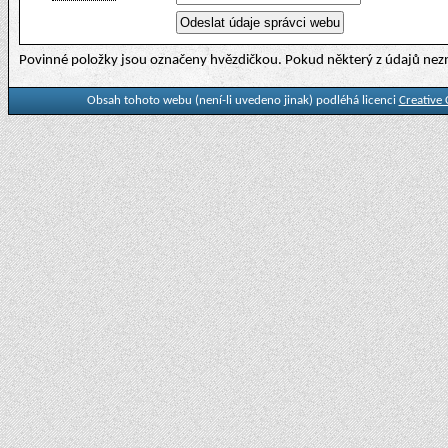
Povinné položky jsou označeny hvězdičkou. Pokud některý z údajů nezn
Obsah tohoto webu (není-li uvedeno jinak) podléhá licenci
Creative