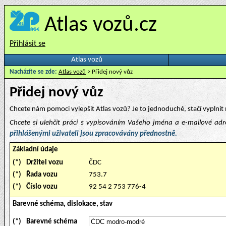
Atlas vozů.cz
Přihlásit se
Atlas vozů
Nacházíte se zde:
Atlas vozů
> Přidej nový vůz
Přidej nový vůz
Chcete nám pomoci vylepšit Atlas vozů? Je to jednoduché, stačí vyplnit 
Chcete si ulehčit práci s vypisováním Vašeho jména a e-mailové ad
přihlášenými uživateli jsou zpracovávány přednostně.
Základní údaje
(*)
Držitel vozu
ČDC
(*)
Řada vozu
753.7
(*)
Číslo vozu
92 54 2 753 776-4
Barevné schéma, dislokace, stav
(*)
Barevné schéma