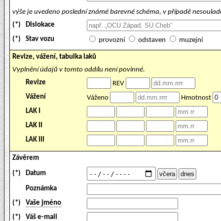
výše je uvedeno poslední známé barevné schéma, v případě nesouladu
(*)
Dislokace
(*)
Stav vozu
provozní
odstaven
muzejní
Revize, vážení, tabulka laků
Vyplnění údajů v tomto oddílu není povinné.
Revize
REV
Vážení
Váženo
Hmotnost
LAK I
LAK II
LAK III
Závěrem
(*)
Datum
Poznámka
(*)
Vaše jméno
(*)
Váš e-mail