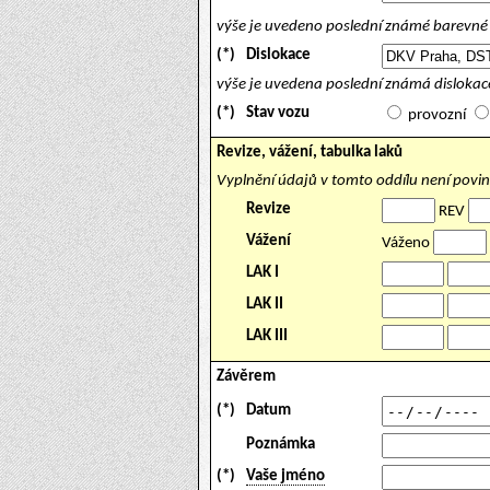
výše je uvedeno poslední známé barevné 
(*)
Dislokace
výše je uvedena poslední známá dislokace
(*)
Stav vozu
provozní
Revize, vážení, tabulka laků
Vyplnění údajů v tomto oddílu není povi
Revize
REV
Vážení
Váženo
LAK I
LAK II
LAK III
Závěrem
(*)
Datum
Poznámka
(*)
Vaše jméno