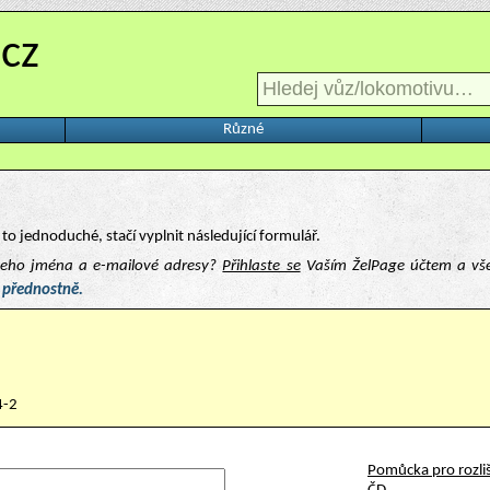
.cz
Různé
to jednoduché, stačí vyplnit následující formulář.
ašeho jména a e-mailové adresy?
Přihlaste se
Vaším ŽelPage účtem a vš
 přednostně.
4-2
Pomůcka pro rozliš