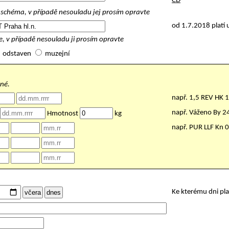
ČD
schéma, v případě nesouladu jej prosím opravte
od 1.7.2018 platí 
, v případě nesouladu ji prosím opravte
odstaven
muzejní
nné.
např. 1,5 REV HK 
např. Váženo By 
Hmotnost
kg
např. PUR LLF Kn 
Ke kterému dni pl