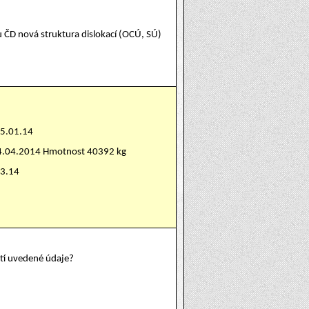
u ČD nová struktura dislokací (OCÚ, SÚ)
15.01.14
24.04.2014 Hmotnost 40392 kg
03.14
atí uvedené údaje?