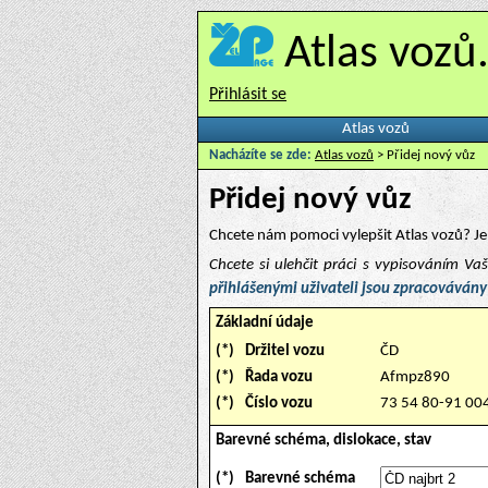
Atlas vozů
Přihlásit se
Atlas vozů
Nacházíte se zde:
Atlas vozů
> Přidej nový vůz
Přidej nový vůz
Chcete nám pomoci vylepšit Atlas vozů? Je 
Chcete si ulehčit práci s vypisováním V
přihlášenými uživateli jsou zpracovávány
Základní údaje
(*)
Držitel vozu
ČD
(*)
Řada vozu
Afmpz890
(*)
Číslo vozu
73 54 80-91 00
Barevné schéma, dislokace, stav
(*)
Barevné schéma