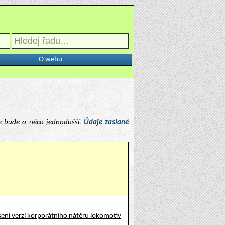
O webu
e bude o něco jednodušší.
Údaje zaslané
ení verzí korporátního nátěru lokomotiv