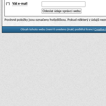
(*)
Váš e-mail
Povinné položky jsou označeny hvězdičkou. Pokud některý z údajů nezn
Obsah tohoto webu (není-li uvedeno jinak) podléhá licenci
Creative