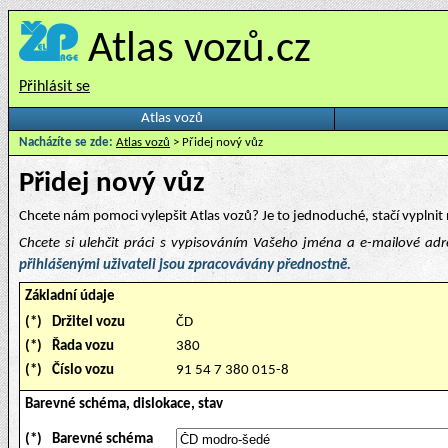
Atlas vozů.cz
Přihlásit se
Atlas vozů
Nacházíte se zde:
Atlas vozů
> Přidej nový vůz
Přidej nový vůz
Chcete nám pomoci vylepšit Atlas vozů? Je to jednoduché, stačí vyplnit 
Chcete si ulehčit práci s vypisováním Vašeho jména a e-mailové ad
přihlášenými uživateli jsou zpracovávány přednostně.
Základní údaje
(*)
Držitel vozu
ČD
(*)
Řada vozu
380
(*)
Číslo vozu
91 54 7 380 015-8
Barevné schéma, dislokace, stav
(*)
Barevné schéma