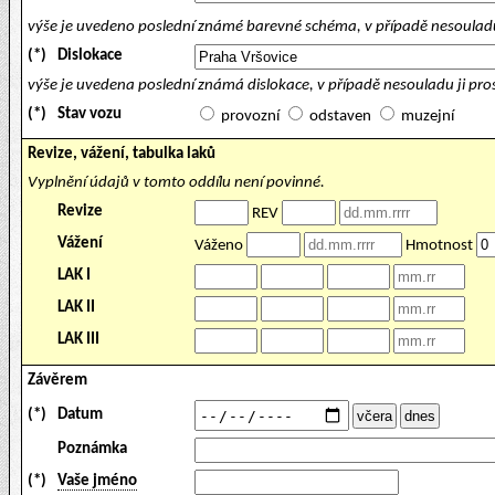
výše je uvedeno poslední známé barevné schéma, v případě nesouladu
(*)
Dislokace
výše je uvedena poslední známá dislokace, v případě nesouladu ji pr
(*)
Stav vozu
provozní
odstaven
muzejní
Revize, vážení, tabulka laků
Vyplnění údajů v tomto oddílu není povinné.
Revize
REV
Vážení
Váženo
Hmotnost
LAK I
LAK II
LAK III
Závěrem
(*)
Datum
Poznámka
(*)
Vaše jméno