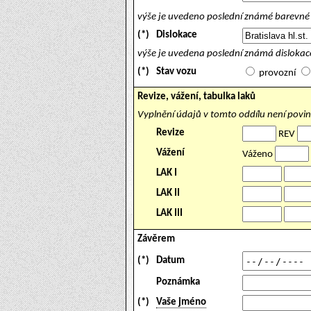
výše je uvedeno poslední známé barevné 
(*)
Dislokace
výše je uvedena poslední známá dislokace
(*)
Stav vozu
provozní
Revize, vážení, tabulka laků
Vyplnění údajů v tomto oddílu není povi
Revize
REV
Vážení
Váženo
LAK I
LAK II
LAK III
Závěrem
(*)
Datum
Poznámka
(*)
Vaše jméno