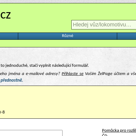
.cz
Různé
to jednoduché, stačí vyplnit následující formulář.
ašeho jména a e-mailové adresy?
Přihlaste se
Vaším ŽelPage účtem a vš
 přednostně.
3-8
Pomůcka pro rozliš