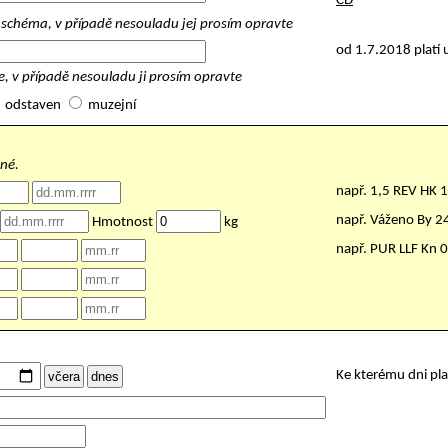
ČD
schéma, v případě nesouladu jej prosím opravte
od 1.7.2018 platí 
, v případě nesouladu ji prosím opravte
odstaven
muzejní
nné.
např. 1,5 REV HK 
např. Váženo By 
Hmotnost
kg
např. PUR LLF Kn 
Ke kterému dni pl