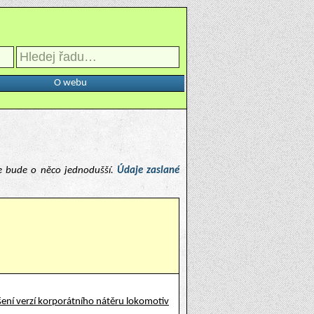
O webu
e bude o něco jednodušší.
Údaje zaslané
ení verzí korporátního nátěru lokomotiv