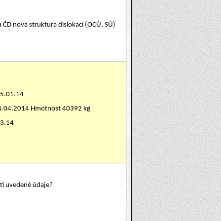
u ČD nová struktura dislokací (OCÚ, SÚ)
15.01.14
24.04.2014 Hmotnost 40392 kg
03.14
atí uvedené údaje?