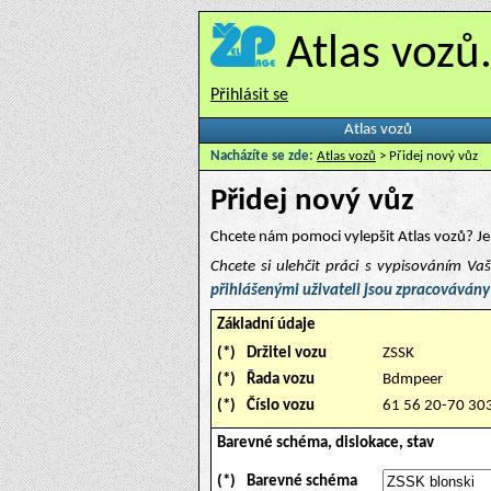
Atlas vozů
Přihlásit se
Atlas vozů
Nacházíte se zde:
Atlas vozů
> Přidej nový vůz
Přidej nový vůz
Chcete nám pomoci vylepšit Atlas vozů? Je 
Chcete si ulehčit práci s vypisováním V
přihlášenými uživateli jsou zpracovávány
Základní údaje
(*)
Držitel vozu
ZSSK
(*)
Řada vozu
Bdmpeer
(*)
Číslo vozu
61 56 20-70 30
Barevné schéma, dislokace, stav
(*)
Barevné schéma