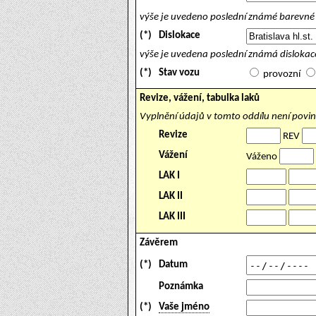
výše je uvedeno poslední známé barevné 
(*)
Dislokace
výše je uvedena poslední známá dislokace
(*)
Stav vozu
provozní
Revize, vážení, tabulka laků
Vyplnění údajů v tomto oddílu není povi
Revize
REV
Vážení
Váženo
LAK I
LAK II
LAK III
Závěrem
(*)
Datum
Poznámka
(*)
Vaše jméno