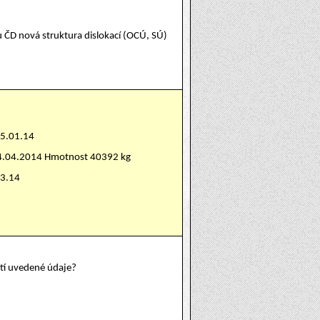
u ČD nová struktura dislokací (OCÚ, SÚ)
15.01.14
24.04.2014 Hmotnost 40392 kg
03.14
atí uvedené údaje?