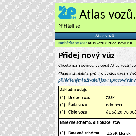
Atlas vozů
Přihlásit se
Atlas vozů
Nacházíte se zde:
Atlas vozů
> Přidej nový vůz
Přidej nový vůz
Chcete nám pomoci vylepšit Atlas vozů? Je 
Chcete si ulehčit práci s vypisováním V
přihlášenými uživateli jsou zpracovávány
Základní údaje
(*)
Držitel vozu
ZSSK
(*)
Řada vozu
Bdmpeer
(*)
Číslo vozu
61 56 20-70 30
Barevné schéma, dislokace, stav
(*)
Barevné schéma