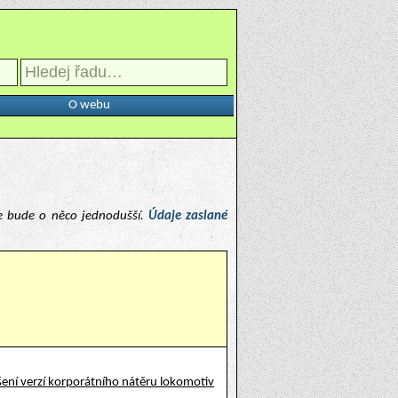
O webu
e bude o něco jednodušší.
Údaje zaslané
ení verzí korporátního nátěru lokomotiv