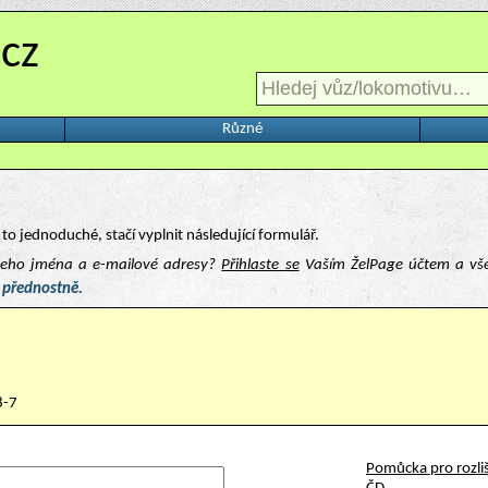
.cz
Různé
to jednoduché, stačí vyplnit následující formulář.
ašeho jména a e-mailové adresy?
Přihlaste se
Vaším ŽelPage účtem a vš
 přednostně.
8-7
Pomůcka pro rozliš