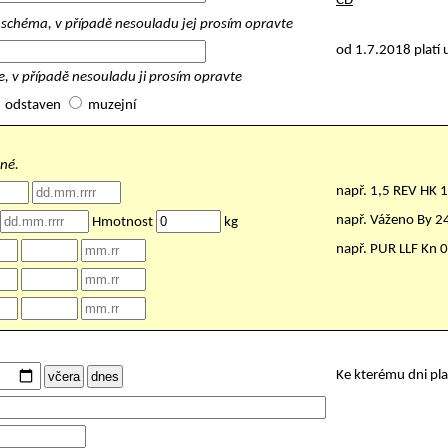
ČD
schéma, v případě nesouladu jej prosím opravte
od 1.7.2018 platí 
, v případě nesouladu ji prosím opravte
odstaven
muzejní
nné.
např. 1,5 REV HK 
např. Váženo By 
Hmotnost
kg
např. PUR LLF Kn 
Ke kterému dni pl