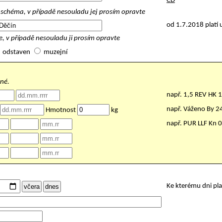
ČD
schéma, v případě nesouladu jej prosím opravte
od 1.7.2018 platí 
, v případě nesouladu ji prosím opravte
odstaven
muzejní
nné.
např. 1,5 REV HK 
např. Váženo By 
Hmotnost
kg
např. PUR LLF Kn 
Ke kterému dni pl