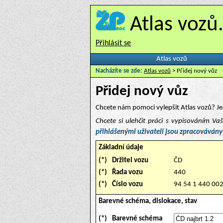
Atlas vozů
Přihlásit se
Atlas vozů
Nacházíte se zde:
Atlas vozů
> Přidej nový vůz
Přidej nový vůz
Chcete nám pomoci vylepšit Atlas vozů? Je 
Chcete si ulehčit práci s vypisováním V
přihlášenými uživateli jsou zpracovávány
Základní údaje
(*)
Držitel vozu
ČD
(*)
Řada vozu
440
(*)
Číslo vozu
94 54 1 440 00
Barevné schéma, dislokace, stav
(*)
Barevné schéma