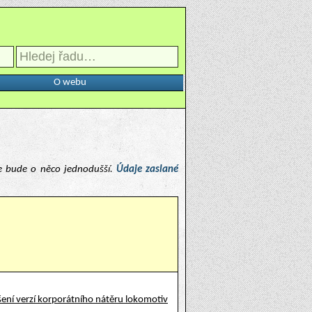
O webu
e bude o něco jednodušší.
Údaje zaslané
ení verzí korporátního nátěru lokomotiv