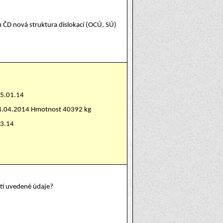
u ČD nová struktura dislokací (OCÚ, SÚ)
15.01.14
24.04.2014 Hmotnost 40392 kg
03.14
atí uvedené údaje?