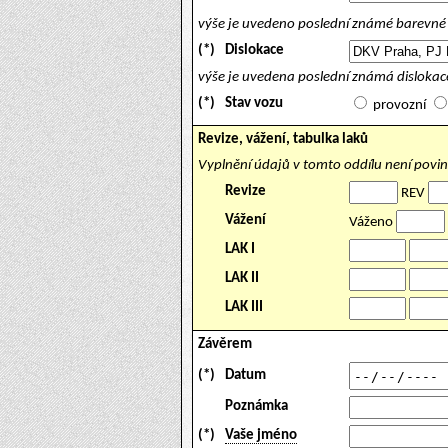
výše je uvedeno poslední známé barevné 
(*)
Dislokace
výše je uvedena poslední známá dislokace
(*)
Stav vozu
provozní
Revize, vážení, tabulka laků
Vyplnění údajů v tomto oddílu není povi
Revize
REV
Vážení
Váženo
LAK I
LAK II
LAK III
Závěrem
(*)
Datum
Poznámka
(*)
Vaše jméno