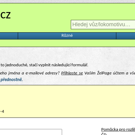
.cz
Různé
to jednoduché, stačí vyplnit následující formulář.
ašeho jména a e-mailové adresy?
Přihlaste se
Vaším ŽelPage účtem a vš
 přednostně.
2-4
Pomůcka pro rozliš