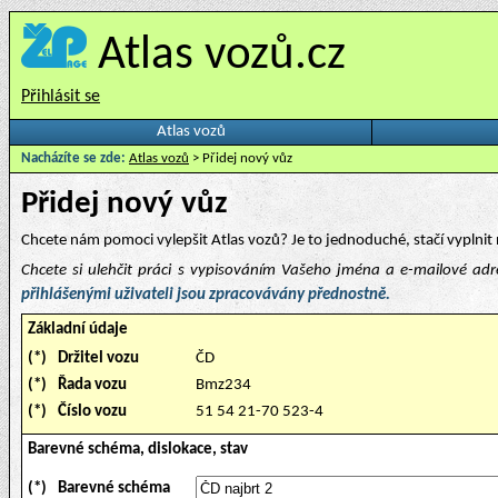
Atlas vozů.cz
Přihlásit se
Atlas vozů
Nacházíte se zde:
Atlas vozů
> Přidej nový vůz
Přidej nový vůz
Chcete nám pomoci vylepšit Atlas vozů? Je to jednoduché, stačí vyplnit 
Chcete si ulehčit práci s vypisováním Vašeho jména a e-mailové ad
přihlášenými uživateli jsou zpracovávány přednostně.
Základní údaje
(*)
Držitel vozu
ČD
(*)
Řada vozu
Bmz234
(*)
Číslo vozu
51 54 21-70 523-4
Barevné schéma, dislokace, stav
(*)
Barevné schéma