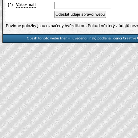
(*)
Váš e-mail
Povinné položky jsou označeny hvězdičkou. Pokud některý z údajů nezn
Obsah tohoto webu (není-li uvedeno jinak) podléhá licenci
Creative