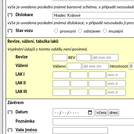
výše je uvedeno poslední známé barevné schéma, v případě nesouladu
(*)
Dislokace
výše je uvedena poslední známá dislokace, v případě nesouladu ji pr
(*)
Stav vozu
provozní
odstaven
muzejní
Revize, vážení, tabulka laků
Vyplnění údajů v tomto oddílu není povinné.
Revize
REV
Vážení
Váženo
Hmotnost
LAK I
LAK II
LAK III
Závěrem
(*)
Datum
Poznámka
(*)
Vaše jméno