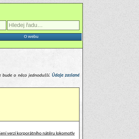
O webu
e bude o něco jednodušší.
Údaje zaslané
ení verzí korporátního nátěru lokomotiv