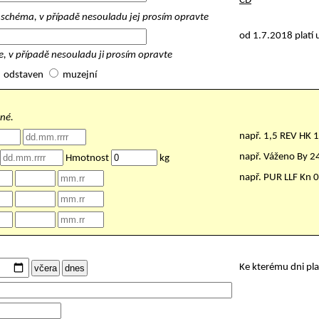
ČD
schéma, v případě nesouladu jej prosím opravte
od 1.7.2018 platí 
, v případě nesouladu ji prosím opravte
odstaven
muzejní
nné.
např. 1,5 REV HK 
např. Váženo By 
Hmotnost
kg
např. PUR LLF Kn 
Ke kterému dni pl