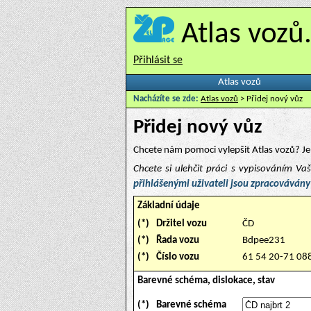
Atlas vozů
Přihlásit se
Atlas vozů
Nacházíte se zde:
Atlas vozů
> Přidej nový vůz
Přidej nový vůz
Chcete nám pomoci vylepšit Atlas vozů? Je 
Chcete si ulehčit práci s vypisováním V
přihlášenými uživateli jsou zpracovávány
Základní údaje
(*)
Držitel vozu
ČD
(*)
Řada vozu
Bdpee231
(*)
Číslo vozu
61 54 20-71 08
Barevné schéma, dislokace, stav
(*)
Barevné schéma