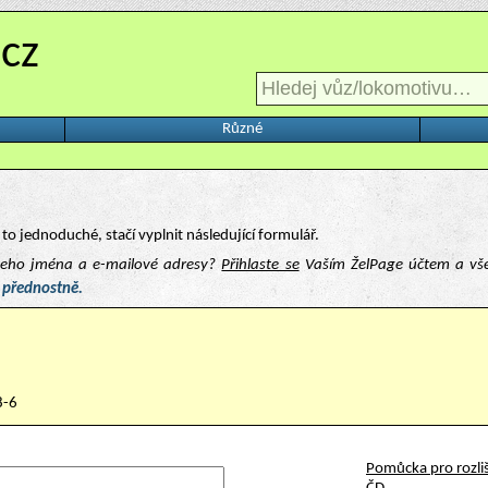
.cz
Různé
to jednoduché, stačí vyplnit následující formulář.
ašeho jména a e-mailové adresy?
Přihlaste se
Vaším ŽelPage účtem a vš
 přednostně.
8-6
Pomůcka pro rozliš