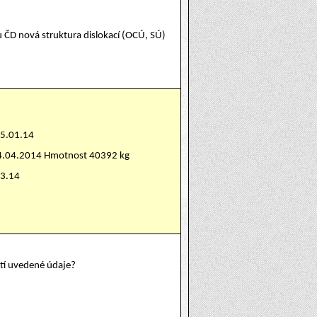
u ČD nová struktura dislokací (OCÚ, SÚ)
15.01.14
24.04.2014 Hmotnost 40392 kg
03.14
atí uvedené údaje?