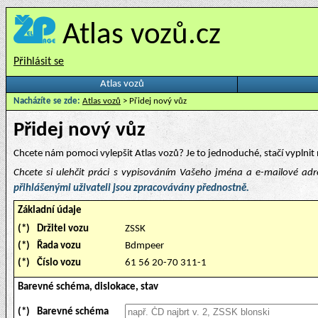
Atlas vozů.cz
Přihlásit se
Atlas vozů
Nacházíte se zde:
Atlas vozů
> Přidej nový vůz
Přidej nový vůz
Chcete nám pomoci vylepšit Atlas vozů? Je to jednoduché, stačí vyplnit 
Chcete si ulehčit práci s vypisováním Vašeho jména a e-mailové ad
přihlášenými uživateli jsou zpracovávány přednostně.
Základní údaje
(*)
Držitel vozu
ZSSK
(*)
Řada vozu
Bdmpeer
(*)
Číslo vozu
61 56 20-70 311-1
Barevné schéma, dislokace, stav
(*)
Barevné schéma