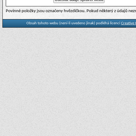
Povinné položky jsou označeny hvězdičkou. Pokud některý z údajů nezn
Obsah tohoto webu (není-li uvedeno jinak) podléhá licenci
Creative