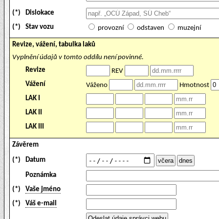
(*)
Dislokace
(*)
Stav vozu
provozní
odstaven
muzejní
Revize, vážení, tabulka laků
Vyplnění údajů v tomto oddílu není povinné.
Revize
REV
Vážení
Váženo
Hmotnost
LAK I
LAK II
LAK III
Závěrem
(*)
Datum
Poznámka
(*)
Vaše jméno
(*)
Váš e-mail