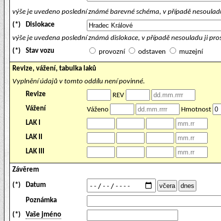
výše je uvedeno poslední známé barevné schéma, v případě nesouladu
(*)
Dislokace
výše je uvedena poslední známá dislokace, v případě nesouladu ji pr
(*)
Stav vozu
provozní
odstaven
muzejní
Revize, vážení, tabulka laků
Vyplnění údajů v tomto oddílu není povinné.
Revize
REV
Vážení
Váženo
Hmotnost
LAK I
LAK II
LAK III
Závěrem
(*)
Datum
Poznámka
(*)
Vaše jméno