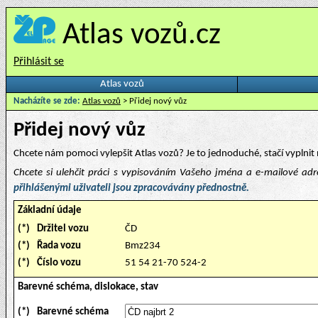
Atlas vozů.cz
Přihlásit se
Atlas vozů
Nacházíte se zde:
Atlas vozů
> Přidej nový vůz
Přidej nový vůz
Chcete nám pomoci vylepšit Atlas vozů? Je to jednoduché, stačí vyplnit 
Chcete si ulehčit práci s vypisováním Vašeho jména a e-mailové ad
přihlášenými uživateli jsou zpracovávány přednostně.
Základní údaje
(*)
Držitel vozu
ČD
(*)
Řada vozu
Bmz234
(*)
Číslo vozu
51 54 21-70 524-2
Barevné schéma, dislokace, stav
(*)
Barevné schéma