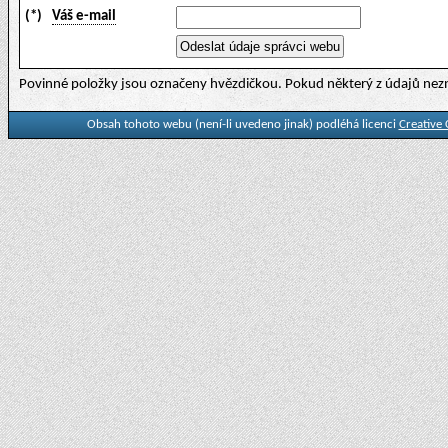
(*)
Váš e-mail
Povinné položky jsou označeny hvězdičkou. Pokud některý z údajů nezn
Obsah tohoto webu (není-li uvedeno jinak) podléhá licenci
Creative