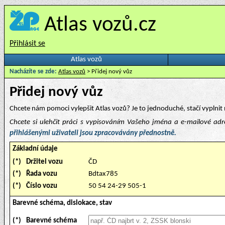
Atlas vozů.cz
Přihlásit se
Atlas vozů
Nacházíte se zde:
Atlas vozů
> Přidej nový vůz
Přidej nový vůz
Chcete nám pomoci vylepšit Atlas vozů? Je to jednoduché, stačí vyplnit 
Chcete si ulehčit práci s vypisováním Vašeho jména a e-mailové ad
přihlášenými uživateli jsou zpracovávány přednostně.
Základní údaje
(*)
Držitel vozu
ČD
(*)
Řada vozu
Bdtax785
(*)
Číslo vozu
50 54 24-29 505-1
Barevné schéma, dislokace, stav
(*)
Barevné schéma