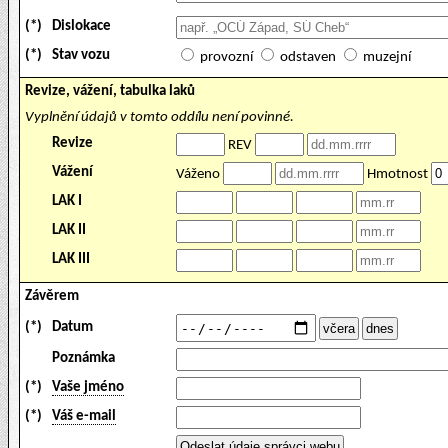
(*)
Dislokace
(*)
Stav vozu
provozní
odstaven
muzejní
Revize, vážení, tabulka laků
Vyplnění údajů v tomto oddílu není povinné.
Revize
REV
Vážení
Váženo
Hmotnost
LAK I
LAK II
LAK III
Závěrem
(*)
Datum
Poznámka
(*)
Vaše jméno
(*)
Váš e-mail