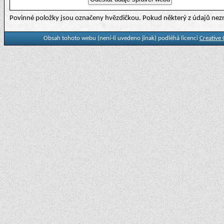
Povinné položky jsou označeny hvězdičkou. Pokud některý z údajů nezn
Obsah tohoto webu (není-li uvedeno jinak) podléhá licenci
Creative