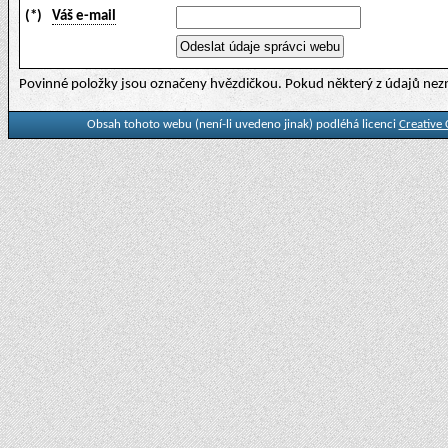
(*)
Váš e-mail
Povinné položky jsou označeny hvězdičkou. Pokud některý z údajů nezn
Obsah tohoto webu (není-li uvedeno jinak) podléhá licenci
Creative