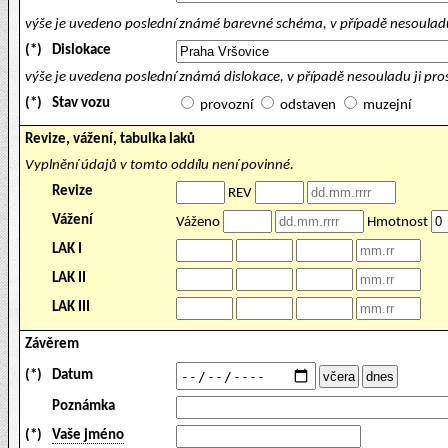
výše je uvedeno poslední známé barevné schéma, v případě nesouladu
(*)
Dislokace
výše je uvedena poslední známá dislokace, v případě nesouladu ji pr
(*)
Stav vozu
provozní
odstaven
muzejní
Revize, vážení, tabulka laků
Vyplnění údajů v tomto oddílu není povinné.
Revize
REV
Vážení
Váženo
Hmotnost
LAK I
LAK II
LAK III
Závěrem
(*)
Datum
Poznámka
(*)
Vaše jméno