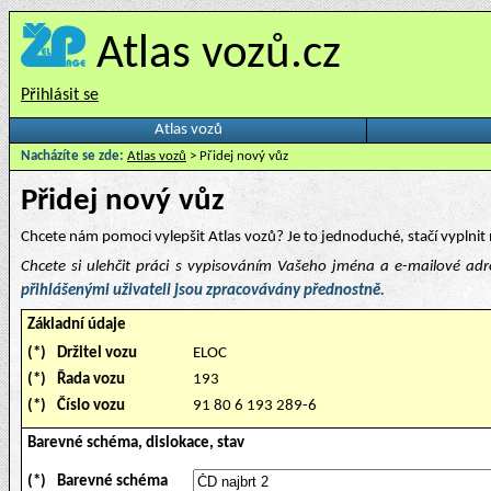
Atlas vozů.cz
Přihlásit se
Atlas vozů
Nacházíte se zde:
Atlas vozů
> Přidej nový vůz
Přidej nový vůz
Chcete nám pomoci vylepšit Atlas vozů? Je to jednoduché, stačí vyplnit 
Chcete si ulehčit práci s vypisováním Vašeho jména a e-mailové ad
přihlášenými uživateli jsou zpracovávány přednostně.
Základní údaje
(*)
Držitel vozu
ELOC
(*)
Řada vozu
193
(*)
Číslo vozu
91 80 6 193 289-6
Barevné schéma, dislokace, stav
(*)
Barevné schéma