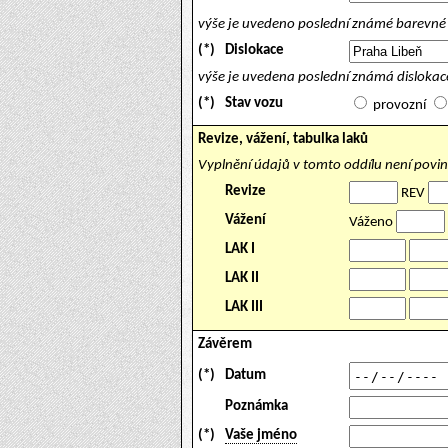
výše je uvedeno poslední známé barevné 
(*)
Dislokace
výše je uvedena poslední známá dislokace
(*)
Stav vozu
provozní
Revize, vážení, tabulka laků
Vyplnění údajů v tomto oddílu není povi
Revize
REV
Vážení
Váženo
LAK I
LAK II
LAK III
Závěrem
(*)
Datum
Poznámka
(*)
Vaše jméno