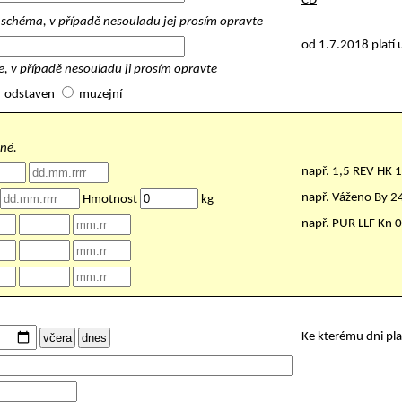
ČD
schéma, v případě nesouladu jej prosím opravte
od 1.7.2018 platí 
, v případě nesouladu ji prosím opravte
odstaven
muzejní
nné.
např. 1,5 REV HK 
např. Váženo By 
Hmotnost
kg
např. PUR LLF Kn 
Ke kterému dni pl