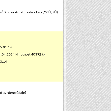
u ČD nová struktura dislokací (OCÚ, SÚ)
15.01.14
24.04.2014 Hmotnost 40392 kg
03.14
atí uvedené údaje?