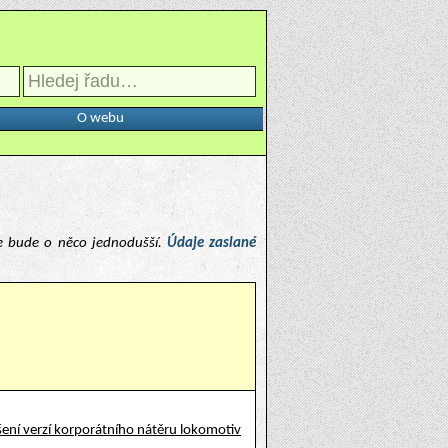
O webu
e bude o něco jednodušší.
Údaje zaslané
ení verzí korporátního nátěru lokomotiv