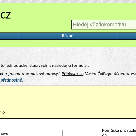
.cz
Různé
to jednoduché, stačí vyplnit následující formulář.
ašeho jména a e-mailové adresy?
Přihlaste se
Vaším ŽelPage účtem a vš
 přednostně.
7-6
Pomůcka pro rozliš