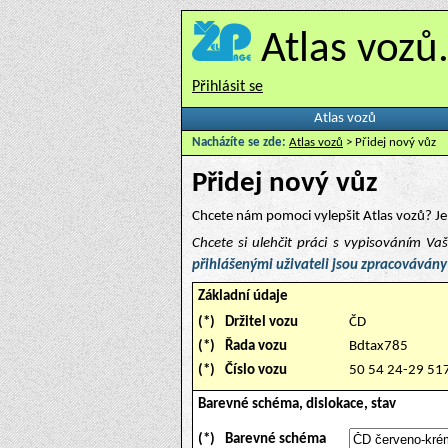
Atlas vozů
Přihlásit se
Atlas vozů
Nacházíte se zde:
Atlas vozů
> Přidej nový vůz
Přidej nový vůz
Chcete nám pomoci vylepšit Atlas vozů? Je 
Chcete si ulehčit práci s vypisováním V
přihlášenými uživateli jsou zpracovávány
Základní údaje
(*)
Držitel vozu
ČD
(*)
Řada vozu
Bdtax785
(*)
Číslo vozu
50 54 24-29 51
Barevné schéma, dislokace, stav
(*)
Barevné schéma