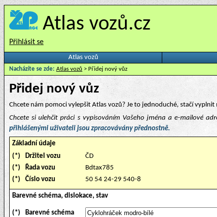
Atlas vozů.cz
Přihlásit se
Atlas vozů
Nacházíte se zde:
Atlas vozů
> Přidej nový vůz
Přidej nový vůz
Chcete nám pomoci vylepšit Atlas vozů? Je to jednoduché, stačí vyplnit 
Chcete si ulehčit práci s vypisováním Vašeho jména a e-mailové ad
přihlášenými uživateli jsou zpracovávány přednostně.
Základní údaje
(*)
Držitel vozu
ČD
(*)
Řada vozu
Bdtax785
(*)
Číslo vozu
50 54 24-29 540-8
Barevné schéma, dislokace, stav
(*)
Barevné schéma