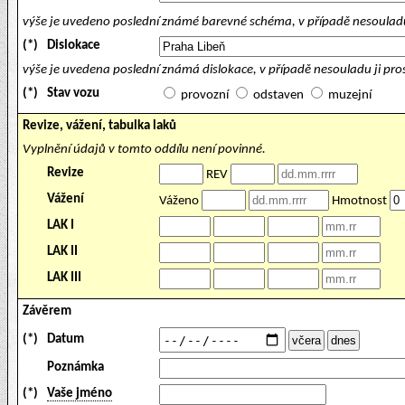
výše je uvedeno poslední známé barevné schéma, v případě nesouladu
(*)
Dislokace
výše je uvedena poslední známá dislokace, v případě nesouladu ji pr
(*)
Stav vozu
provozní
odstaven
muzejní
Revize, vážení, tabulka laků
Vyplnění údajů v tomto oddílu není povinné.
Revize
REV
Vážení
Váženo
Hmotnost
LAK I
LAK II
LAK III
Závěrem
(*)
Datum
Poznámka
(*)
Vaše jméno