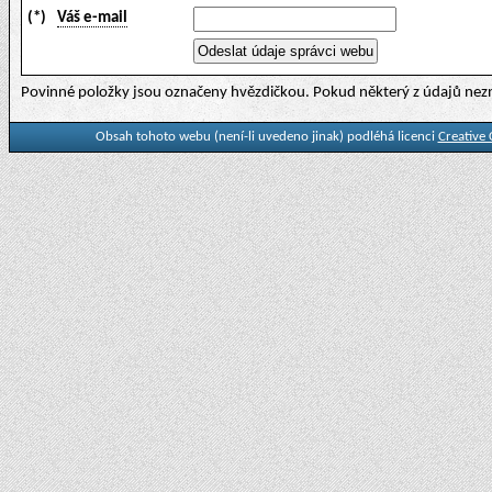
(*)
Váš e-mail
Povinné položky jsou označeny hvězdičkou. Pokud některý z údajů nezn
Obsah tohoto webu (není-li uvedeno jinak) podléhá licenci
Creative