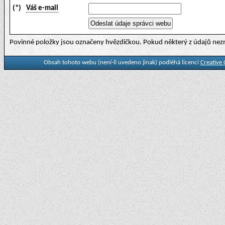
(*)
Váš e-mail
Povinné položky jsou označeny hvězdičkou. Pokud některý z údajů nezn
Obsah tohoto webu (není-li uvedeno jinak) podléhá licenci
Creative