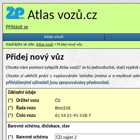
Atlas vozů.cz
Přihlásit se
Atlas vozů
Nacházíte se zde:
Atlas vozů
> Přidej nový vůz
Přidej nový vůz
Chcete nám pomoci vylepšit Atlas vozů? Je to jednoduché, stačí vyplnit 
Chcete si ulehčit práci s vypisováním Vašeho jména a e-mailové ad
přihlášenými uživateli jsou zpracovávány přednostně.
Základní údaje
(*)
Držitel vozu
ČD
(*)
Řada vozu
Bmz226
(*)
Číslo vozu
61 54 21-91 518-7
Barevné schéma, dislokace, stav
(*)
Barevné schéma