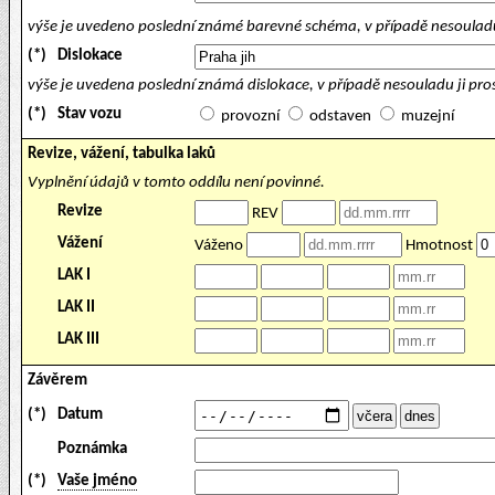
výše je uvedeno poslední známé barevné schéma, v případě nesouladu
(*)
Dislokace
výše je uvedena poslední známá dislokace, v případě nesouladu ji pr
(*)
Stav vozu
provozní
odstaven
muzejní
Revize, vážení, tabulka laků
Vyplnění údajů v tomto oddílu není povinné.
Revize
REV
Vážení
Váženo
Hmotnost
LAK I
LAK II
LAK III
Závěrem
(*)
Datum
Poznámka
(*)
Vaše jméno