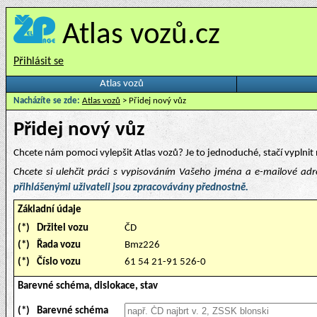
Atlas vozů.cz
Přihlásit se
Atlas vozů
Nacházíte se zde:
Atlas vozů
> Přidej nový vůz
Přidej nový vůz
Chcete nám pomoci vylepšit Atlas vozů? Je to jednoduché, stačí vyplnit 
Chcete si ulehčit práci s vypisováním Vašeho jména a e-mailové ad
přihlášenými uživateli jsou zpracovávány přednostně.
Základní údaje
(*)
Držitel vozu
ČD
(*)
Řada vozu
Bmz226
(*)
Číslo vozu
61 54 21-91 526-0
Barevné schéma, dislokace, stav
(*)
Barevné schéma