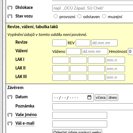
(*)
Dislokace
(*)
Stav vozu
provozní
odstaven
muzejní
Revize, vážení, tabulka laků
Vyplnění údajů v tomto oddílu není povinné.
Revize
REV
Vážení
Váženo
Hmotnost
LAK I
LAK II
LAK III
Závěrem
(*)
Datum
Poznámka
(*)
Vaše jméno
(*)
Váš e-mail