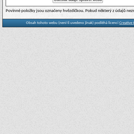
Povinné položky jsou označeny hvězdičkou. Pokud některý z údajů nezn
Obsah tohoto webu (není-li uvedeno jinak) podléhá licenci
Creative