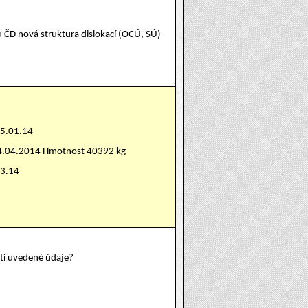
u ČD nová struktura dislokací (OCÚ, SÚ)
15.01.14
24.04.2014 Hmotnost 40392 kg
03.14
atí uvedené údaje?