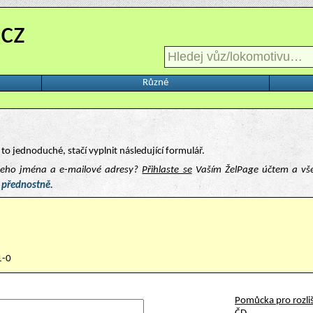
.cz
Různé
to jednoduché, stačí vyplnit následující formulář.
ašeho jména a e-mailové adresy?
Přihlaste se
Vaším ŽelPage účtem a vš
 přednostně.
1-0
Pomůcka pro rozliš