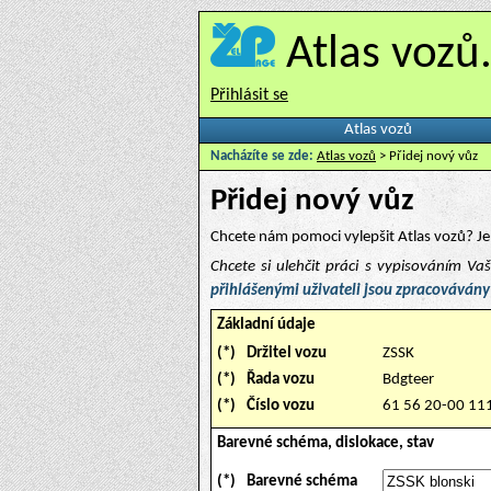
Atlas vozů
Přihlásit se
Atlas vozů
Nacházíte se zde:
Atlas vozů
> Přidej nový vůz
Přidej nový vůz
Chcete nám pomoci vylepšit Atlas vozů? Je 
Chcete si ulehčit práci s vypisováním V
přihlášenými uživateli jsou zpracovávány
Základní údaje
(*)
Držitel vozu
ZSSK
(*)
Řada vozu
Bdgteer
(*)
Číslo vozu
61 56 20-00 11
Barevné schéma, dislokace, stav
(*)
Barevné schéma