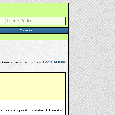
O webu
e bude o něco jednodušší.
Údaje zaslané
ení verzí korporátního nátěru lokomotiv