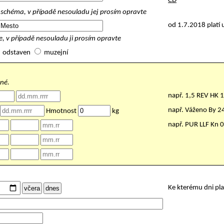
ČD
schéma, v případě nesouladu jej prosím opravte
od 1.7.2018 platí 
, v případě nesouladu ji prosím opravte
odstaven
muzejní
nné.
např. 1,5 REV HK 
např. Váženo By 
Hmotnost
kg
např. PUR LLF Kn 
Ke kterému dni pl