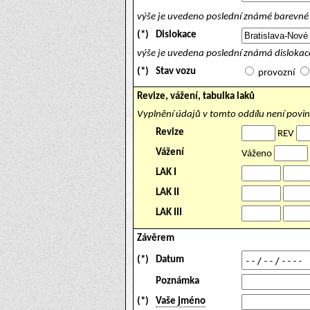
výše je uvedeno poslední známé barevné 
(*)
Dislokace
výše je uvedena poslední známá dislokace
(*)
Stav vozu
provozní
Revize, vážení, tabulka laků
Vyplnění údajů v tomto oddílu není povi
Revize
REV
Vážení
Váženo
LAK I
LAK II
LAK III
Závěrem
(*)
Datum
Poznámka
(*)
Vaše jméno