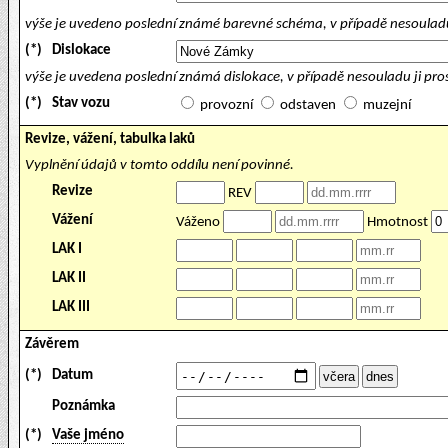
výše je uvedeno poslední známé barevné schéma, v případě nesouladu
(*)
Dislokace
výše je uvedena poslední známá dislokace, v případě nesouladu ji pr
(*)
Stav vozu
provozní
odstaven
muzejní
Revize, vážení, tabulka laků
Vyplnění údajů v tomto oddílu není povinné.
Revize
REV
Vážení
Váženo
Hmotnost
LAK I
LAK II
LAK III
Závěrem
(*)
Datum
Poznámka
(*)
Vaše jméno