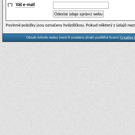
(*)
Váš e-mail
Povinné položky jsou označeny hvězdičkou. Pokud některý z údajů nezn
Obsah tohoto webu (není-li uvedeno jinak) podléhá licenci
Creative