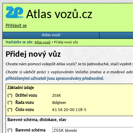
Atlas vozů.cz
Přihlásit se
Atlas vozů
Nacházíte se zde:
Atlas vozů
> Přidej nový vůz
Přidej nový vůz
Chcete nám pomoci vylepšit Atlas vozů? Je to jednoduché, stačí vyplnit 
Chcete si ulehčit práci s vypisováním Vašeho jména a e-mailové ad
přihlášenými uživateli jsou zpracovávány přednostně.
Základní údaje
(*)
Držitel vozu
ZSSK
(*)
Řada vozu
Bdgteer
(*)
Číslo vozu
61 56 20-00 118-5
Barevné schéma, dislokace, stav
(*)
Barevné schéma